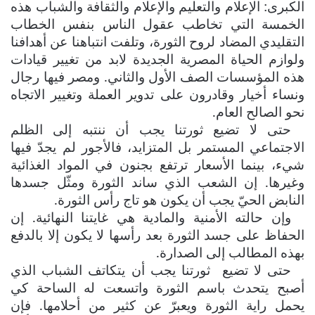
الكبرى: الإعلام والتعليم والإعلام والثقافة والشباب هذه
الخمسة التي تخاطب عقول الناس بنفس الخطاب
التقليدي المضاد لروح الثورة، وتلفت انتباهنا عن أهدافنا
ولوازم الحياة المصرية الجديدة لابد من تغيير قيادات
هذه المؤسسات الصف الأول والثاني. ومصر فيها رجال
ونساء أخيار وقادرون على تدوير العملة وتغيير الاتجاه
نحو الصالح العام.
حتى لا تضيع ثورتنا يجب أن ننتبه إلى الظلم
الاجتماعي المستمر بل المتزايد، فالأجور لم يجدّ فيها
شيء، بينما الأسعار ترتفع بجنون في المواد الغذائية
وغيرها. إن الشعب الذي ساند الثورة ومثّل جسدها
النابض الحيّ يجب أن يكون هو تاج رأس الثورة.
وإن حالته الأمنية والمادية هي غايتنا النهائية. إن
الحفاظ على جسد الثورة بعد رأسها لا يكون إلا بالدفع
بهذه المطالب إلى الصدارة.
حتى لا تضيع
ثورتنا يجب أن يتكاتف الشباب الذي
أصبح يتحدث باسم الثورة واتسعت له الساحة كي
يحمل راية الثورة ويعبرّ عن كثير من أحلامها. فإن