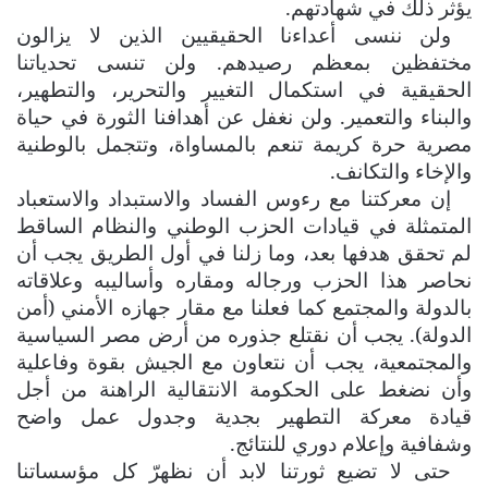
يؤثر ذلك في شهادتهم.
ولن ننسى أعداءنا الحقيقيين الذين لا يزالون
مختفظين بمعظم رصيدهم. ولن تنسى تحدياتنا
الحقيقية في استكمال التغيير والتحرير، والتطهير،
والبناء والتعمير. ولن نغفل عن أهدافنا الثورة في حياة
مصرية حرة كريمة تنعم بالمساواة، وتتجمل بالوطنية
والإخاء والتكانف.
إن معركتنا مع رءوس الفساد والاستبداد والاستعباد
المتمثلة في قيادات الحزب الوطني والنظام الساقط
لم تحقق هدفها بعد، وما زلنا في أول الطريق يجب أن
نحاصر هذا الحزب ورجاله ومقاره وأساليبه وعلاقاته
بالدولة والمجتمع كما فعلنا مع مقار جهازه الأمني (أمن
الدولة). يجب أن نقتلع جذوره من أرض مصر السياسية
والمجتمعية، يجب أن نتعاون مع الجيش بقوة وفاعلية
وأن نضغط على الحكومة الانتقالية الراهنة من أجل
قيادة معركة التطهير بجدية وجدول عمل واضح
وشفافية وإعلام دوري للنتائج.
حتى لا تضيع ثورتنا لابد أن نظهرّ كل مؤسساتنا