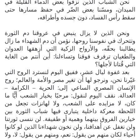
نحن الشباب الذين نزفوا بعض الدماء ا
لقليلة في
الميدان، ومسّنا بعض الضّر في حفظ مسارها حتى
سقط رأس الفساد، دون جسده وأطرافه،
ونحن الذين لا يزال ينبض في عروقنا دم الثورة
وتتحرك في نفوسنا روحها، نؤمن أن دم الشهداء ما زال
يطالبنا بحقّه، والأرواح الزكية التي أزهقها العدوان
والطغيان ترفرف فوقنا وتساءلنا: أين أنتم من الغاية
التي قُتانا لأجلها؟
بعد غفوة ليال عشر، ففيق اليوم لنسترد الروح التي
غيّرنا نحن، ونرجو لها أن تغير مصر والأمة والعالم؛ روح
الإنسان المصري الساعي إلى: الحرية – الكرامة –
العدالة. نقف اليوم لنقول: مرحبًا بخيار الشعب أيًّا ما
كان، لا مزايده على الشعب، ولا لهانزات تجعل من
اللحظة معركة داخلية يتبارى فيها شباب الثورة بين
خيارين الفروق بينهما وهمية أو طفيفة. لن ننسى ثورتنا
ولن نغفل عن أهدافنا، ولن نخون شهداءنا الذين لو كانوا
أحياء لكان منهم من يقول: نعم، ومنهم من يقول: لا، ولا