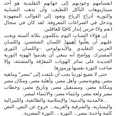
انقسامهم وعودتهم إلى جهاتهم التقليدية هو أحد
سيناريوهات التآكل اللطيف، وأن تذهب الشبابية
والثورية أدراج الرياح وتعود إلى القوالب المعهودة
وتدخل في الصراعات المعروفة. لقد كان في سجال
(نعم ولا) جرس إنذار كافيًا للعاقلين.
إن هؤلاء الشباب اليوم يتكلمون بثلاثة ألستة ويجب
عليهم أن يغلّبوا
أهمها:
اللسان الشخصي، واللسان
الحزبي التقليدي والأيديولوجي –واللسان الثوري
المشترك. وواضح أنه ينبغي أن يقدموا الهوية الثورية
الجديدة على سائر الهويات المفرّقة والمشتتة، وإلا
ضاعت الثورة نفسها ورموزها.
حتى لا تضيع ثورتنا يجب أن نلتفت إلى “مصر” وماهية
مصر، وهويةمصر، وأهل مصر، وأهلية مصر، ومكان مصر
ومكانة مصر، ومستقبل مصر، وتاريخ مصر، وخطاب
مصر ولغة مصر، وانتماء مصر، والانتماء لمصر.
…فالمدنية والدينية؛ والإسلامية والطائفية، والليبرالية
واليسارية، والشرقية والغربية… خروج عن النص. النص
كلمة واحدة: مصر… الثورة … الثورة المصرية.