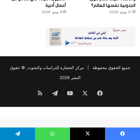
الجنوبية نفسها للعالم؟
أعمال أدبية
21 يونيو، 2026
9 يونيو، 2026
جميع الحقوق محفوظة |
مركز الحضارة للدراسات والبحوث
, © حقوق
النشر 2026
فيسبوك
‫X
‫YouTube
تيلقرام
ملخص
الموقع
RSS