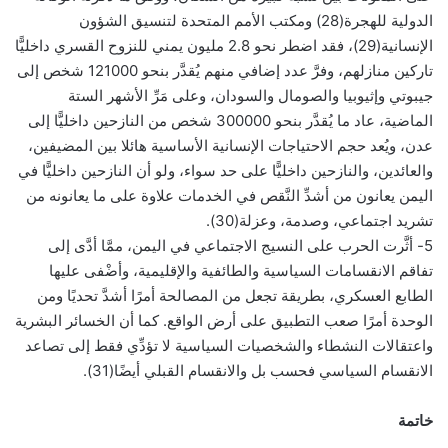
الدولية للهجرة(28) ومكتب الأمم المتحدة لتنسيق الشؤون
الإنسانية(29)، فقد اضطر نحو 2.8 مليون يمني للنزوح القسري داخليًّا
تاركين منازلهم، وفرَّ عدد إضافي منهم يُقدَّر بنحو 121000 شخص إلى
جيبوتي وإثيوبيا والصومال والسودان، وعلى مَرِّ الأشهر الستة
الماضية، عاد ما يُقدَّر بنحو 300000 شخص من النازحين داخليًّا إلى
عدن، ويُعد حجم الاحتياجات الإنسانية الأساسية هائلا بين المضيفين،
والعائدين، والنازحين داخليًّا على حد سواء، ولو أن النازحين داخليًّا في
اليمن يعانون من أشدِّ النَّقص في الخدمات علاوة على ما يعانونه من
تشريد اجتماعي، وصدمة، وعزلة(30).
5- أثَّرت الحرب على النسيج الاجتماعي في اليمن، ممَّا أدَّى إلى
تفاقم الانقسامات السياسية والطائفية والإقليمية، وأضْفى عليها
الطابع العسكري، بطريقة تجعل من المصالحة أمرًا أشدَّ تحديًا ومن
الوحدة أمرًا صعب التطبيق على أرض الواقع. كما أن الخسائر البشرية
واعتقالات النشطاء والشخصيات السياسية لا تؤدِّي فقط إلى تصاعد
الانقسام السياسي فحسب بل والانقسام القبلي أيضًا(31).
خاتمة