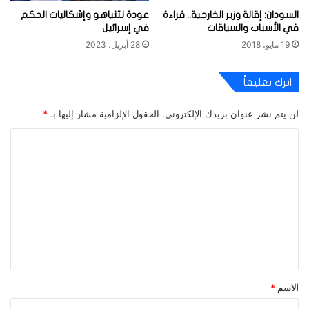
السودان: إقالة وزير الخارجية.. قراءة
عودة نتنياهو وإشكاليات الحكم
في الأسباب والسياقات
في إسرائيل
19 مايو، 2018
28 أبريل، 2023
اترك تعليقاً
لن يتم نشر عنوان بريدك الإلكتروني.
الحقول الإلزامية مشار إليها بـ
*
ا
ل
ت
ع
ل
ي
ق
*
الاسم
*