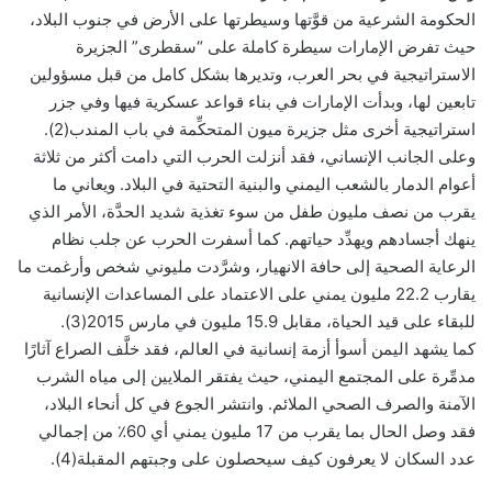
الحكومة الشرعية من قوَّتها وسيطرتها على الأرض في جنوب البلاد،
حيث تفرض الإمارات سيطرة كاملة على “سقطرى” الجزيرة
الاستراتيجية في بحر العرب، وتديرها بشكل كامل من قبل مسؤولين
تابعين لها، وبدأت الإمارات في بناء قواعد عسكرية فيها وفي جزر
استراتيجية أخرى مثل جزيرة ميون المتحكِّمة في باب المندب(2).
وعلى الجانب الإنساني، فقد أنزلت الحرب التي دامت أكثر من ثلاثة
أعوام الدمار بالشعب اليمني والبنية التحتية في البلاد. ويعاني ما
يقرب من نصف مليون طفل من سوء تغذية شديد الحدَّة، الأمر الذي
ينهك أجسادهم ويهدِّد حياتهم. كما أسفرت الحرب عن جلب نظام
الرعاية الصحية إلى حافة الانهيار، وشرَّدت مليوني شخص وأرغمت ما
يقارب 22.2 مليون يمني على الاعتماد على المساعدات الإنسانية
للبقاء على قيد الحياة، مقابل 15.9 مليون في مارس 2015(3).
كما يشهد اليمن أسوأ أزمة إنسانية في العالم، فقد خلَّف الصراع آثارًا
مدمِّرة على المجتمع اليمني، حيث يفتقر الملايين إلى مياه الشرب
الآمنة والصرف الصحي الملائم. وانتشر الجوع في كل أنحاء البلاد،
فقد وصل الحال بما يقرب من 17 مليون يمني أي 60٪ من إجمالي
عدد السكان لا يعرفون كيف سيحصلون على وجبتهم المقبلة(4).