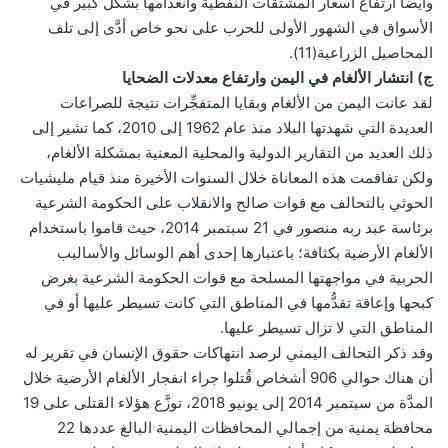
وأيضًا ارتفاع أسعار المشتقَّات النفطية وانعدامها بشكل كبير في
الأسواق في الشهور الأولى للحرب على نحو خاص أدَّى إلى تلف
المحاصيل الزراعية(11).
ج) انتشار الألغام في اليمن وارتفاع معدلات الضحايا
لقد عانت اليمن من الألغام وبقايا المتفجِّرات نتيجة للصراعات
العديدة التي شهدتها البلاد منذ عام 1962 إلى 2010، كما تشير إلى
ذلك العديد من التقارير الدولية والمحلية المعنية بمشكلة الألغام،
ولكن تفاقمت هذه المعاناة خلال السنوات الأخيرة منذ قيام مليشيات
الحوثي بالتحالف مع قوات صالح والانقلاب على الحكومة الشرعية
برئاسة عبد ربه منصور في 21 سبتمبر 2014، حيث قاموا باستخدام
الألغام الأرضية بكثافة؛ باعتبارها إحدى أهم الوسائل والأساليب
الحربية في مواجهتها المسلحة مع قوات الحكومة الشرعية بغرض
كبحها وإعاقة تقدُّمها في المناطق التي كانت تسيطر عليها أو في
المناطق التي لا تزال تسيطر عليها.
وقد ذكر التحالف اليمني لرصد انتهاكات حقوق الإنسان في تقرير له
أن هناك حوالي 906 أشخاص قُتلوا جراء انفجار الألغام الأرضية خلال
المدَّة من سبتمبر 2014 إلى يونيو 2018، توزَّع هؤلاء القتلى على 19
محافظة يمنية من إجمالي المحافظات اليمنية البالغ عددها 22