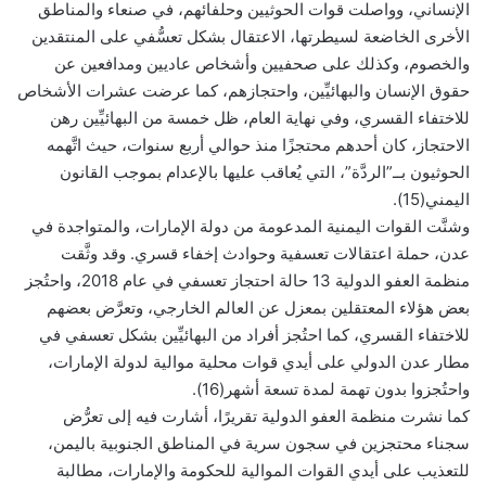
الإنساني، وواصلت قوات الحوثيين وحلفائهم، في صنعاء والمناطق
الأخرى الخاضعة لسيطرتها، الاعتقال بشكل تعسُّفي على المنتقدين
والخصوم، وكذلك على صحفيين وأشخاص عاديين ومدافعين عن
حقوق الإنسان والبهائيِّين، واحتجازهم، كما عرضت عشرات الأشخاص
للاختفاء القسري، وفي نهاية العام، ظل خمسة من البهائيِّين رهن
الاحتجاز، كان أحدهم محتجزًا منذ حوالي أربع سنوات، حيث اتَّهمه
الحوثيون بــ”الردَّة”، التي يُعاقب عليها بالإعدام بموجب القانون
اليمني(15).
وشنَّت القوات اليمنية المدعومة من دولة الإمارات، والمتواجدة في
عدن، حملة اعتقالات تعسفية وحوادث إخفاء قسري. وقد وثَّقت
منظمة العفو الدولية 13 حالة احتجاز تعسفي في عام 2018، واحتُجز
بعض هؤلاء المعتقلين بمعزل عن العالم الخارجي، وتعرَّض بعضهم
للاختفاء القسري، كما احتُجز أفراد من البهائيِّين بشكل تعسفي في
مطار عدن الدولي على أيدي قوات محلية موالية لدولة الإمارات،
واحتُجزوا بدون تهمة لمدة تسعة أشهر(16).
كما نشرت منظمة العفو الدولية تقريرًا، أشارت فيه إلى تعرُّض
سجناء محتجزين في سجون سرية في المناطق الجنوبية باليمن،
للتعذيب على أيدي القوات الموالية للحكومة والإمارات، مطالبة