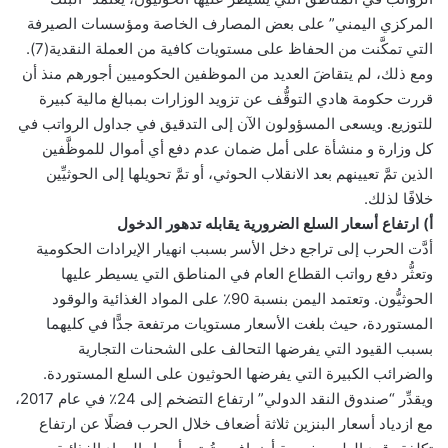
المركزي اليمني” على بعض المصارف الخاصة ومؤسسات الصيرفة
التي تمكَّنت من الحفاظ على مستويات كافية من العملة النقدية(7).
ومع ذلك، لم يتقاضَ العديد من الموظفين الحكوميين أجورهم منذ أن
قررت حكومة هادي التوقُّف عن تزويد الوزارات بمبالغ مالية كبيرة
للتوزيع. ويسعى المسؤولون الآن إلى التدقيق في جداول الرواتب في
كل وزارة و منشأة على أمل ضمان عدم دفع أي أموال للموظَّفين
الذين تمَّ تعيينهم بعد الانقلاب الحوثي، أو تمَّ تحويلها إلى الحوثيِّين
خلافًا لذلك.
أ) ارتفاع أسعار السلع الضرورية يقابله تدهور الدخول
أدَّت الحرب إلى تراجع دخل الأسر بسبب انهيار الإيرادات الحكومية
وتعثُّر دفع رواتب القطاع العام في المناطق التي يسيطر عليها
الحوثيُّون. وتعتمد اليمن بنسبة 90٪ على المواد الغذائية والوقود
المستوردة، حيث بلغت الأسعار مستويات مرتفعة جدًّا في كليهما
بسبب القيود التي يفرضها التحالف على الشحنات التجارية
والضرائب الكبيرة التي يفرضها الحوثيون على السلع المستوردة.
ويقدِّر “صندوق النقد الدولي” ارتفاع التضخم إلى 24٪ في عام 2017،
مع ازدياد أسعار البنزين ثلاثة أضعاف خلال الحرب فضلًا عن ارتفاع