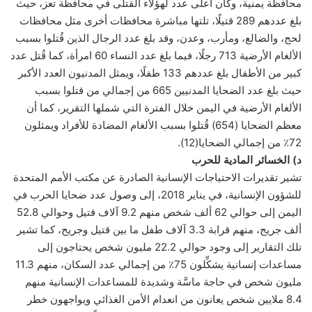
محافظة يمنية، وكان أعلى عدد لهؤلاء القتلى في محافظة تعز، حيث
بلغ عددهم 289 قتيلًا، تلتها مباشرة محافظات أخرى مثل محافظات
لحج، والضالع، ومأرب، وعدن، وقد بلغ عدد الرجال الذين قُتلوا بسبب
الألغام الأرضية 713 رجلًا، فيما بلغ عدد النساء 60 امرأة، كما قُتل عدد
كبير من الأطفال بلغ عددهم 133 طفلًا، ويمثل المدنيون العدد الأكبر
حيث بلغ عدد الضحايا المدنيين 665 من إجمالي من قتلوا بسبب
الألغام الأرضية في اليمن خلال الفترة التي شملها التقرير، كما أن
معظم الضحايا (654) قُتلوا بسبب الألغام المضادة للأفراد ويمثلون
72٪ من إجمالي الضحايا(12).
د) الخسائر المادية للحرب
تشير تقديرات الاحتياجات الإنسانية الصادرة عن مكتب الأمم المتحدة
للشؤون الإنسانية، في يناير 2018، إلى وصول عدد ضحايا الحرب في
اليمن إلى حوالي 62 ألف شخص منهم 9.2 آلاف قتيل وحوالي 52.8
ألف جريح، منهم قرابة 3.3 آلاف طفل ما بين قتيل وجريح، كما تشير
تلك التقارير إلى وجود حوالي 22.2 مليون شخص يحتاجون إلى
مساعدات إنسانية يشكِّلون 75٪ من إجمالي عدد السكان، منهم 11.3
مليون شخص في حاجة ماسَّة وشديدة للمساعدات الإنسانية منهم
8.4 ملايين شخص يعانون من انعدام الأمن الغذائي ويواجهون خطر