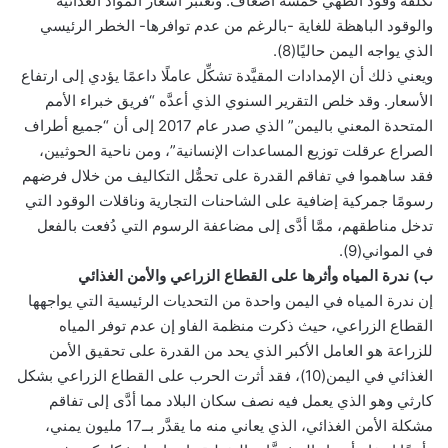
تكلفة وقود الطهي خمسة أضعاف. وتُعتبر أسعار المواد الغذائية
والوقود الباهظة للغاية -بالرغم من عدم توافرها- الخطر الرئيسي
الذي يواجه اليمن حاليًا(8).
ويعني ذلك أن الإمدادات المقيَّدة تشكِّل عاملًا داعمًا يؤدي إلى ارتفاع
الأسعار. وقد خلص التقرير السنوي الذي أعدَّه “فريق خبراء الأمم
المتحدة المعني باليمن” الذي صدر عام 2017 إلى أن “جميع أطراف
الصراع عرقلت توزيع المساعدات الإنسانية”، ومن ناحية الحوثيين،
فقد ساهموا في تفاقم القدرة على تحمُّل التكاليف من خلال فرضهم
رسومًا جمركية إضافية على الشاحنات التجارية وناقلات الوقود التي
تدخل مناطقهم، ممَّا أدَّى إلى مضاعفة الرسوم التي دُفعت بالفعل
في المواني(9).
ب) ندرة المياه وأثرها على القطاع الزراعي والأمن الغذائي
إن ندرة المياه في اليمن واحدة من التحديات الرئيسية التي يواجهها
القطاع الزراعي، حيث ذكرت منظمة الفاو إن عدم توفر المياه
للزراعة هو العامل الأكبر الذي يحد من القدرة على تحقيق الأمن
الغذائي في اليمن(10)، فقد أثرت الحرب على القطاع الزراعي بشكل
كارثي وهو الذي يعمل فيه نصف سكان البلاد مما أدَّى إلى تفاقم
مشكلة الأمن الغذائي، الذي يعاني منه ما يقدَّر بــ17 مليون يمني،