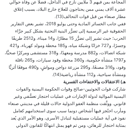
المجاعة بمن فيهم 3 ملايين نازح في الداخل، فضلًا عن وفاة حوالي
عشرة آلاف يمني ممن يحتاجون للعلاج خارج البلاد، بسبب إغلاق
مطار صنعاء من قبل قوات التحالف(13).
ففي جانب الخسائر المادية وحتى يوليو 2018، تشير بعض التقارير
الحقوقية غير الرسمية إلى تضرُّر البنية التحتية بشكل كبير جرَّاء
الحرب؛ حيث تشير إلى تضرُّر 15 مطارًا، و14 ميناء، و2512 طريقًا
وجسرًا، و727 خزانًا وشبكة مياه، و185 محطة ومولد كهرباء، و421
شبكة اتصالات، و882 مدرسة ومعهدًا، و318 مستشفى ومركزًا صحيًّا،
و1797 منشأة حكومية، و360 محطة وقود سيارات، و265 ناقلة
وقود، و316 مصنعًا، و295 مزرعة دواجن ومواشٍ، و490 موقعًا أثريًّا
ومنشأة سياحية، و112 منشأة رياضية(14).
هـ) الاعتقالات والاختفاءات القسرية
شاركت قوات الحوثيين-صالح وقوات الحكومة اليمنية والقوات
اليمنية الموالية لدولة الإمارات في عمليات احتجاز تعسُّفي وغير
قانوني. ووثَّقت منظمة العفو الدولية حالات قليلة في مدينتي صنعاء
ومأرب احتُجز فيها أشخاص دونما سبب سوى استخدامهم كعامل
نفوذ في أية عمليات مستقبلية لتبادل الأسرى، وهو الأمر الذي يُعد
بمثابة احتجاز للرهائن، ومن ثم فهو يمثل انتهاكًا للقانون الدولي