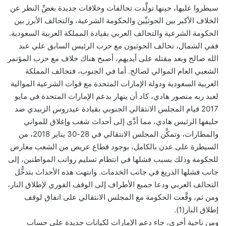
سيطروا عليها، حينها تولَّدت تحالفات وخلافات جديدة بغضِّ النظر عن
الخلاف الأكبر بين الحوثيِّين والحكومة الشرعية، والتحالف الأبرز بين
الحكومة الشرعية والتحالف العربي بقيادة المملكة العربية السعودية.
ففي الشمال، تحالف الحوثيون مع حزب الرئيس السابق علي عبد
الله صالح وبعد مقتله على أيديهم، أصبح هناك خلاف مع حزب المؤتمر
الشعبي العام الموالي لصالح. أما في الجنوب، فتحالف المملكة
العربية السعودية ودولة الإمارات المتحدة مع قوات الشرعية الموالية
لعبد ربه منصور هادي، كاد أن ينهار بدعم الإمارات المتحدة في مايو
2017 قيام المجلس الانتقالي الجنوبي بقيادة عيدروس الزبيدي ضد
حليفها الرئيس هادي، مما أدَّى إلى أحداث شغب وإغلاق للمواني
والمطارات، وتمكَّن المجلس الانتقالي في 28-30 يناير 2018، من
السيطرة على عدن بالكامل، بوجود قطاع عريض من الشعب معارض
للحكومة وذلك بسبب فشلها في انتظام تسليم رواتب المواطنين، إلى
جانب فشلها الذريع في جانب الخدمات. وانتهت هذه الأحداث بتدخُّل
التحالف العربي ودعا جميع الأطراف إلى الوقف الفوري لإطلاق النار،
ومن ثم، وقَّعت الحكومة مع المجلس الانتقالي على اتفاق لوقف
إطلاق النار(1).
ومن ناحية أخرى، جاء دعم الإمارات لكيانات جديدة على حساب