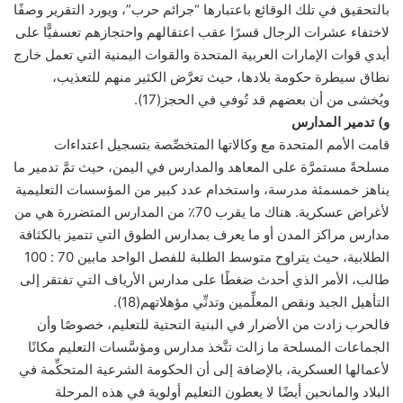
بالتحقيق في تلك الوقائع باعتبارها “جرائم حرب”، ويورد التقرير وصفًا
لاختفاء عشرات الرجال قسرًا عقب اعتقالهم واحتجازهم تعسفيًّا على
أيدي قوات الإمارات العربية المتحدة والقوات اليمنية التي تعمل خارج
نطاق سيطرة حكومة بلادها، حيث تعرَّض الكثير منهم للتعذيب،
ويُخشى من أن بعضهم قد تُوفي في الحجز(17).
و) تدمير المدارس
قامت الأمم المتحدة مع وكالاتها المتخصِّصة بتسجيل اعتداءات
مسلحةً مستمرَّة على المعاهد والمدارس في اليمن، حيث تمَّ تدمير ما
يناهز خمسمئة مدرسة، واستخدام عدد كبير من المؤسسات التعليمية
لأغراض عسكرية. هناك ما يقرب 70٪ من المدارس المتضررة هي من
مدارس مراكز المدن أو ما يعرف بمدارس الطوق التي تتميز بالكثافة
الطلابية، حيث يتراوح متوسط الطلبة للفصل الواحد مابين 70 : 100
طالب، الأمر الذي أحدث ضغطًا على مدارس الأرياف التي تفتقر إلى
التأهيل الجيد ونقص المعلِّمين وتدنِّي مؤهلاتهم(18).
فالحرب زادت من الأضرار في البنية التحتية للتعليم، خصوصًا وأن
الجماعات المسلحة ما زالت تتَّخذ مدارس ومؤسَّسات التعليم مكانًا
لأعمالها العسكرية، بالإضافة إلى أن الحكومة الشرعية المتحكِّمة في
البلاد والمانحين أيضًا لا يعطون التعليم أولوية في هذه المرحلة