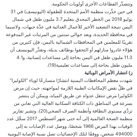
وتتصدَّر القطاعات الأخرى أولويات الحكومة.
في حين حذَّرت منظمة الأمم المتحدة للطفولة (اليونيسف) في 31
يوليو 2018 من الخطر المحدق بتعليم 3.7 مليون طفل في شمال
اليمن نتيجة التصعيد الأخير للأعمال العدائية في عدَّة جبهات، ولاسيما
في محافظة الحديدة، وبعد حوالي سنتين من المرتبات غير المدفوعة
تقريبًا للمعلمين في المحافظات الشمالية باليمن، فإن كثيرين من
هؤلاء غادروا منازلهم أو التحقوا بوظائف بديلة، وتقدِّر اليونيسف أن
11.3 مليون طفل في اليمن بحاجة إلى مساعدات إنسانية، و4.1
مليون طفل بحاجة إلى مساعدات تعليمية(19).
ز) انتشار الأمراض الوبائية
شهدت معظم المحافظات اليمنية انتشارًا متسارعًا لوباء “الكوليرا”
في ظلِّ نقص الإمكانيات الطبية اللازمة لمواجهته، حيث إن مرض
الكوليرا مرض تنتقل عدواه عن طريق المياه، ويمكن أن ينتشر
بسرعة في المناطق ذات الكثافة السكانية العالية التي تعاني من
تردِّي مستوى النظافة وأنظمة الصرف الصحي(20)، وتشير تقارير
منظمة الصحة العالمية إلى أنه حتى شهر أغسطس 2017 سجَّل عدد
الوفيات بهذا المرض 1966 شخصًا، ووصل عدد الإصابات به إلى
494000 شخص، ووفقًا لتلك الإحصائيات تصل نسبة الإصابة اليومية