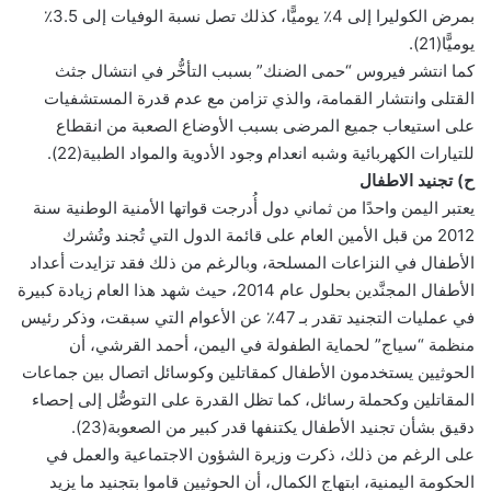
بمرض الكوليرا إلى 4٪ يوميًّا، كذلك تصل نسبة الوفيات إلى 3.5٪
يوميًّا(21).
كما انتشر فيروس “حمى الضنك” بسبب التأخُّر في انتشال جثث
القتلى وانتشار القمامة، والذي تزامن مع عدم قدرة المستشفيات
على استيعاب جميع المرضى بسبب الأوضاع الصعبة من انقطاع
للتيارات الكهربائية وشبه انعدام وجود الأدوية والمواد الطبية(22).
ح) تجنيد الاطفال
يعتبر اليمن واحدًا من ثماني دول أُدرجت قواتها الأمنية الوطنية سنة
2012 من قبل الأمين العام على قائمة الدول التي تُجند وتُشرك
الأطفال في النزاعات المسلحة، وبالرغم من ذلك فقد تزايدت أعداد
الأطفال المجنَّدين بحلول عام 2014، حيث شهد هذا العام زيادة كبيرة
في عمليات التجنيد تقدر بـ 47٪ عن الأعوام التي سبقت، وذكر رئيس
منظمة “سياج” لحماية الطفولة في اليمن، أحمد القرشي، أن
الحوثيين يستخدمون الأطفال كمقاتلين وكوسائل اتصال بين جماعات
المقاتلين وكحملة رسائل، كما تظل القدرة على التوصُّل إلى إحصاء
دقيق بشأن تجنيد الأطفال يكتنفها قدر كبير من الصعوبة(23).
على الرغم من ذلك، ذكرت وزيرة الشؤون الاجتماعية والعمل في
الحكومة اليمنية، ابتهاج الكمال، أن الحوثيين قاموا بتجنيد ما يزيد