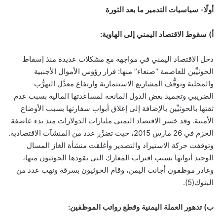
أولًا- سياسيات التدمير ما بعد الثورة
أ) سقوط الاقتصاد اليمني إلى الهاوية:
دخل الاقتصاد اليمني في مواجهة مع مشكلات عديدة منذ إسقاط
الحوثيِّين للعاصمة “صنعاء” منها: فرار رؤوس الأموال الأجنبية
والمحلية وتوقُّف المشاريع الاستثمارية وارتفاع معدَّل التهرُّب
الضريبي وتجميد بعض الدول المانحة لمساعدتها المالية بسبب عدم
ثقتها بالحوثيِّين بالإضافة إلى إغلاق أبواب سفارتها بسبب الأوضاع
الأمنية. وقد خسر الاقتصاد اليمني مليارات الدولارات منذ بدء عاصفة
الحزم في 26 مارس 2015، حيث تضرَّر عدد من المنشآت الاقتصادية.
وتوقفت حركة الاستيراد والتصدير وأغلقت منشأة الغاز المسال
الوحيد أبوابها بسبب اقتراب المعارك التي يقودها الحوثيون منها،
وغادر موظفون أجانب اليمن، وقام الحوثيون بسرقة ونهب عدد من
البنوك(5).
ب) تدهور العملة اليمنية وقطع رواتب الموظفين: