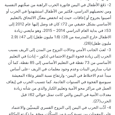
2- دَفَعَ الأطفال في اليمن فاتورة الحرب الراهنة من صحَّتهم النفسية
ومن تحصيلهم الدراسي، فكثير من الأطفال استشهدوا في الحرب أو
أصيبوا بجروح أو إعاقات، حيث إنه انخفض معدَّل الالتحاق بالتعليم
الأساسي بشكل حقيقي من 72٪ كان قد وصل إليها عام 2012 إلى
53٪ في بداية العام الدراسي 2014 – 2015، وهو مايعني زيادة
الاطفال خارج المدرسة من 28٪ (1.6 مليون طفل) إلى 47٪ (2.9
مليون طفل)(26).
3- لعبَ الجانب الأمني وحالات النزوح من المدن إلى الريف بسبب
الحرب إلى زيادة فجوة النوع الاجتماعي (ذكور – إناث) في التعليم
الأساسي من 73 نقطة في التعليم الأساسي إلى 85 نقطة، كما أن
غياب مدارس البنات وعدم وجود معلمات في الريف -على أساس
مبدأ عدم الاختلاط في اليمن- وارتفاع نسبة الفقر وغلاء المعيشة
سيوسع الفجوة في السنوات القادمة. كما تتسبب الحرب في إيقاف
العمل في مراكز محو الأمية وتعليم الكبار والذي من شأنه زيادة
معدلات الأمية في اليمن والتي كانت تمثل حوالي 62٪ قبل
الحرب(27).
4- أدَّت الحرب في اليمن إلى النزوح القسري لليمنيِّين والاعتماد
على المعونات بين نسبة كبيرة من السكَّان، ووفق ما ذكرته الوكالة