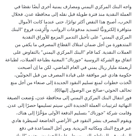
واجه البنك المركزي اليمني ومصارف يمنية أخرى أيضًا نقصًا في
العملة النقدية منذ فترة طويلة قبل نقله إلى محافظة عدن. فخلال
الحرب، أصبح هذا النقص أكثر تواترًا، حتى عندما كانت الأموال
متوافرة إلكترونيًّا لتسديد مدفوعات الرواتب. وأُلزِمَت فروع “البنك
المركزي اليمني” على تأجيل التدمير المزمع للأوراق النقدية
المتدهورة من أجل ضمان امتلاك القطاع المصرفي ما يكفي من
العملات النقدية. كما قام “البنك المركزي اليمني” بالتفاوض على
اتفاق مع الشركة الروسية “جوزناك” المعنية بطباعة العملات، لطباعة
أربعمئة مليار ريال يمني في العام الماضي، لكن ما إن أصبحت
حكومة هادي غير موافقة على قيادة المصرف من قبل الحوثيِّين،
اتَّخذت خطوات لمنع تسليم النقود الجديدة إلى صنعاء من أجل منع
تحالف الحوثي-صالح من الوصول إليها(6).
فور انتقال البنك المركزي اليمني إلى محافظة عدن، وُضعت الصيغة
النهائية لترتيبات العملة الجديدة التي سيتم تسليمها حصرًا إلى عدن.
وقامت شركة “جوزناك” بتسليم الدفعة الأولى مؤخَّرًا إلى هناك،
ويقوم المصرف بنشر النقود في الأراضي الخاضعة لسيطرة هادي
عبر فروع البنك ومكاتبه البريدية. ومن أجل المساعدة في دفع
الرواتب في المناطق التي يسيطر عليها الحوثيون، يعتمد “البنك