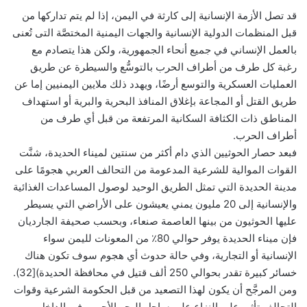
قد تصل الأزمة الإنسانية إلى كارثة في اليمن، إذا لم يتم تداركها من
قبل المنظمات الدولية الإنسانية والجهات اليمنية المختصَّة التى تُعنى
بالعمل الإنساني في جميع أنحاء الجمهورية، ولكن هذا يتصادم مع
رغبة كل طرف من أطراف الحرب بالتوسُّع والسيطرة عن طريق
العمليات العسكرية والتوسع أرضًا، ويهدد ذلك ملايين اليمنيين إما عن
طريق القتل أو المجاعة بإغلاق المنافذ البحرية والبرية أو استهداف
المناطق ذات الكثافة السكانية المرتفعة من قبل أي طرف من
أطراف الحرب.
فبعد حصار الحوثيين الذي دام أكثر من سنتين لميناء الحديدة، شنَّت
القوات الموالية للشرعية المدعومة من التحالف العربي هجومًا على
مدينة الحديدة التي تمثل الطريق الوحيد لوصول المساعدات الغذائية
والإنسانية إلى 20 مليون يمني يعيشون على الأراضي التي يسيطر
عليها الحوثيون من بينها العاصمة صنعاء، وبحسب صحيفة الجارديان
فإن ميناء الحديدة يوفر حوالي 80٪ من المعونات لليمن سواء
الإنسانية أو التجارية، وفي حالة حدوث أي هجوم سوف تكون هناك
خسائر كبيرة تقدر بحوالي 250 ألف قتيل في محافظة الحديدة)[32).
ومن المرجَّح أن يكون لهذا التصعيد من قبل الحكومة الشرعية وقوات
التحالف تأثير على النزاع على ساحل البحر الأحمر وفي الداخل