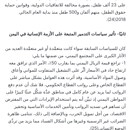
على 23 ألف طفل، بصورة مخالفة للاتفاقيات الدولية، وقوانين حماية
حقوق الطفل، منهم ألفان و500 طفل منذ بداية العام الحالي
2018(24).
ثانيًا- تأثير سياسات التدمير المتبعة على الأزمة الإنسانية في اليمن
كان للسياسات السابقة سواء كانت متعمَّدة أو غير متعمَّدة العديد من
الآثار الكبرى على المجتمع اليمني، من ضمنها ما يلي:
1- تراجع قيمة الريال اليمني بما يقارب 50٪، الأمر الذي ترافق معه
ارتفاع حاد في الأسعار أثَّر على التشغيل المتفاوت للمواني وأعاق
وصول المواد الأساسية، وقد أثرت هذه العوامل بشكل مباشر على
القطاع الخاص وعلى رواتب القطاع الحكومي، فلا شك أن عدم دفع
الرواتب لما يزيد عن عام كامل في مناطق عدَّة شكَّل عبئًا كبيرًا على
المواطن اليمني إذ تبيَّن أنه يتم استخدام الإيرادات التي من المفترض
أن تساهم في تسديد الرواتب وتأمين الخدمات الأساسية وتحفيز
الاقتصاد، من أجل تمويل الحرب، وبالإضافة إلى ذلك، تتنامى ظاهرة
الضرائب غير الرسمية وغيرها من أشكال الفساد مما يزيد من تردِّي
الوضع الإنساني(25).