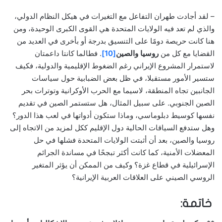
– لقد أجادت طهران التفاعل مع التغيرات في هيكل النظام الدولي،
والذي لم تعد فيه الولايات المتحدة هي القوى الكبرى الوحيدة، ومن
هنا كانت حريصة دومًا على التنسيق بدرجة أو بأخرى في العديد من
القضايا مع كل من
روسيا والصين
[10]
. فطالما كانتا داعمتان
لاستمرار المشروع الإيراني رغم الضغوط الإقليمية والدولية، فكيف
ستسير الأمور مستقبلا، في ظل بعض الضبابية حول سياسات
الجانبين تجاه المنطقة، لاسيما مع الحرب الأوكرانية وتوترات بحر
الصين الجنوبي. على سبيل المثال، هل ستستمر الصين في تقديم
نفسها كوسيط دبلوماسي، وماذا ستكون أدواتها في لعب هذا الدور؟
وهل ستدفع السياقات الحالية دول الإقليم ككل لمزيد من الاتجاه إلى
روسيا والصين، بعد أن أثبتت الولايات المتحدة فشلها في حل
المعضلات الأمنية، كما كانت أكثر تبجحًا في مساندة الجرائم
الإسرائيلية في قطاع غزة؟ وكيف من الممكن أن يؤثر المتغير
الروسي الصيني على العلاقات العربية الإيرانية؟
خاتمة: