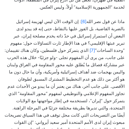
لخدمة “الجمهورية الإسلامية” أولاً، وليس العكس.
ماذا عن قول نصر الله
[6]
: إن الوقت الآن ليس لهزيمة إسرائيل
بالضربة القاضية، بل الفوز عليها بالنقاط، حتى إنه قد يبدو لدى
البعض أن استمرار إسرائيل في حدّ ذاته يخدم مصلحة إيران، عبر
تبرير عبثها الإقليمي؟ في هذا الإطار ثارت التساؤلات حول: مفهوم
“وحدة الساحات”
[7]
الذي يتمركز حول فلسطين، وكان هناك تقييمان:
على جانب، من يرى أن المفهوم تجلى -ولو جزئيًا- خلال هذه الحرب
عبر مشاركة فصائل ما يُطلق عليه محور المقاومة في العراق ولبنان
واليمن بهجمات ضد أهداف إسرائيلية وأمريكية، وأن ما حال دون ما
هو أكثر من ذلك هو عدم التخطيط المشترك المسبق لطوفان
الأقصى. على جانب آخر، هناك من يعتبر أن ما يبدو من الأحداث عدم
تجاوز المفهوم الإعلامي والتوظيفي لمفهوم “محور المقاومة” الذي
يتمركز حول “إيران”، لتستخدمه في إطار مواجهتها مع الولايات
المتحدة، والتي تديرها بطريقة مختلفة جزئيًا في المرحلة الراهنة.
أيضًا من التصريحات التي كانت محل توقف في هذا السياق تصريحات
مبعوث إيران لدى الأمم المتحدة أمير سعيد أيرواني: “إن القوات