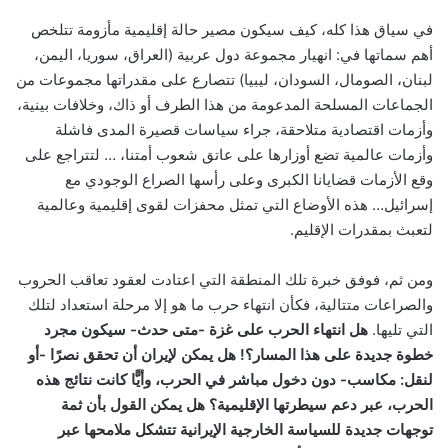
في سياق هذا كله، كيف سيكون مصير حالة إقليمية مأزومة تتلخص
أهم سماتها في: انهيار مجموعة دول عربية (العراق، سوريا، اليمن،
لبنان، الصومال، السودان، ليبيا) تتصارع على مقدراتها مجموعات من
الجماعات المسلحة المدعومة من هذا الطرف أو ذاك، وخلافات بينية،
وأزمات اقتصادية متلاحقة، جراء سياسات قصيرة المدى فاشلة
وأزمات عالمية تضع أوزارها على عاتق شعوب أمتنا، … لتتراجع على
وقع الأزمات قضايانا الكبرى وعلى رأسها الصراع الوجودي مع
إسرائيل… هذه الأوضاع التي تمثل محفزات لقوى إقليمية وعالمية
لتعبث بمقدرات الإقليم.
ومن ثم، فوفق خبرة تلك المنطقة التي اعتادت لعقود تعاقب الحروب
والصراعات متتالية، فكأن انتهاء حرب ما هو إلا مرحلة استعداد لتلك
التي تليها.
هل انتهاء الحرب على غزة -متى حدث- سيكون مجرد
خطوة جديدة على هذا المسار؟! هل يمكن لإيران أن تحقق نصرًا -أو
لنقل: مكاسب- دون دخول مباشر في الحرب، وأيًّا كانت نتائج هذه
الحرب، عبر دعم سيطرتها الإقليمية؟ هل يمكن القول بأن ثمة
توجهات جديدة للسياسة الخارجية الإيرانية تتشكل ملامحها عبر