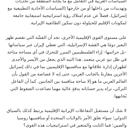
السياسات العربية في التعامل مع ما يُجابه المنطقة من تحديات
وتهديدات من داخلها أو من خارجها (السياسات الأحادية التطبيعية مع
إسرائيل)، فضلاً عن عدم امتلاك رؤية استراتيجية استيعابية جامعة
لمكونات الإقليم للحيلولة دون تمكين الطائفية الإيرانية.
على مستوى القوى الإقليمية الأخرى، نجد أن القشّة التي تقصم ظهر
البعير دومًا هي القشة الإسرائيلية، التي تعطي لإيران عبر سياساتها
-بل جرائمها- إزاء الفلسطينيين المبرر للتحرك في أي مساحة متاحة
في ظل تيهٍ عربي متعمد. هذا التيه الذي يجعل من الأيسر والأجدى
لطهران إدارة علاقاتها مع منافسيها الإقليميين بما في ذلك إسرائيل
الآخرين مقارنةً بالجانب العربي، حتى إنه لا غضاضة من القول بأن
العالم العربي ما هو إلا ساحة منافسة بين الجانبين. كما أن الفاعل
التركي، نراه يدير حساباته بدقةٍ عالية مهما تصاعدت الضغوط التي
يُجابهها.
لا شك أن مستقبل التفاعلات الإيرانية الإقليمية يرتبط كذلك بالسياق
الدولي؛ سواء تعلق الأمر بالولايات المتحدة أو منافسيها روسيا
والصين؛ فما الثابت والمتغير في استراتيجيات هذه القوى؟