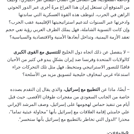
من المتوقع أن تستغل إيران هذا الفراغ مرةً أخرى عبر الدور الحوثي
الراهن في الحرب، لتوظف هذه القوة العسكرية التي ساندتها
وادخرتها عبر السنوات لتدعيم استراتيجيتها الإقليمية عقب الحرب؟
وإن كانت التسوية الشاملة، فهل يملك الطرف العربي رؤية تعي حجم
تعقد الأزمة اليمنية، وتداخل أبعادها الأمنية والاقتصادية والسياسية؟
– لا ينفصل عن ذلك اتجاه دول الخليج
للتنسيق مع القوى الكبرى
كالولايات المتحدة وفرنسا ضد إيران بشكلٍ يبدو في كثير من الأحيان
فاقدًا للتصور الاستراتيجي ومتخبط، فهل مثل تلك التحركات جراء
استدعاء غربي لمخاوف خليجية لتسويق مزيد من الأسلحة؟
– أيضًا، ماذا عن
التطبيع مع إسرائيل،
والذي يقال إن التقدم بصدده
خاصة من الجانب السعودي من مفجرات طوفان الأقصى. حيث قبل
أيام من تنفيذ حماس لهجومها على إسرائيل، وصف المرشد الإيراني
علي خامنئي إقامة العلاقات مع إسرائيل بأنها “محاولة عبثية تماما”،
محذرا “الدول التي تخاطر بالتطبيع مع إسرائيل بأنها ستخسر”.
2-الدلالات: