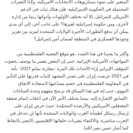
المتغير على ضوء سيناريوهات الانتخابات الأمريكية، وكذا التغيرات
المحتملة في الحكومة الإسرائيلية. فإن هناك ثبات في الدعم
الأمريكي لإسرائيل، إلا أنه تختلف الأولويات وأدواتها ربما من إدارة
لأخرى، ومن حكومة إسرائيلية لغيرها؟ على جانب آخر، إلى أي مدى
يمكن أن تدفع التطورات الأخيرة الولايات المتحدة لمزيد من تعزيز
وجودها العسكري في المنطقة لضمان أمن إسرائيل؟
وأكثر ما يعنينا في هذا الصدد، هو موقع القضية الفلسطينية من
المواجهات الأمريكية الإيرانية، حتى إن البعض يفسر ما يوصف بخفوت
الموقف الإيراني إزاء الأحداث تلك المرة -مقارنة بمايو 2021- بأنه
في 2021 حرصت إيران على تصدر المشهد لإثبات قدرتها على التأثير
في المقاومة الفلسطينية في خضم مساعيها لاستعادة الاتفاق
النووي، حتى إنه في هذا السياق قد ترسخ مفهوم وحدة الساحات
-السابق الإشارة إليه. بينما يختلف الأمر الآن في أعقاب إتمام صفقة
المعتقلين الأمريكيين والأرصدة المجمَّدة؛ حيث حرص إيران على
إرسال رسائل لطمأنة الغرب والولايات المتحدة بأنها لن تتدخل في
الحرب مباشرة، والاكتفاء بضربات حلفائها الإقليميين (النصر بالنقاط
كما أشار حسن نصر الله).