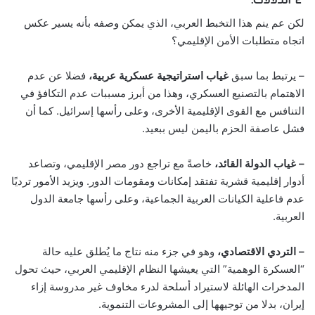
لكن عم ينم هذا التخبط العربي، الذي يمكن وصفه بأنه يسير عكس
اتجاه متطلبات الأمن الإقليمي؟
– يرتبط بما سبق
غياب استراتيجية عسكرية عربية،
فضلا عن عدم
الاهتمام بالتصنيع العسكري، وهذا من أبرز مسببات عدم التكافؤ في
التنافس مع القوى الإقليمية الأخرى، وعلى رأسها إسرائيل. كما أن
فشل عاصفة الحزم باليمن ليس ببعيد.
– غياب الدولة القائد،
خاصةً مع تراجع دور مصر الإقليمي، وتصاعد
أدوار إقليمية قشرية تفتقد إمكانات ومقومات الدور. ويزيد الأمور ترديًا
عدم فاعلية الكيانات العربية الجماعية، وعلى رأسها جامعة الدول
العربية.
– التردي الاقتصادي،
وهو في جزء منه نتاج ما يُطلق عليه حالة
“العسكرة الوهمية” التي يعيشها النظام الإقليمي العربي، حيث تحول
المدخرات الهائلة لاستيراد أسلحة لدرء مخاوف غير مدروسة إزاء
إيران، بدلا من توجيهها إلى المشروعات التنموية.