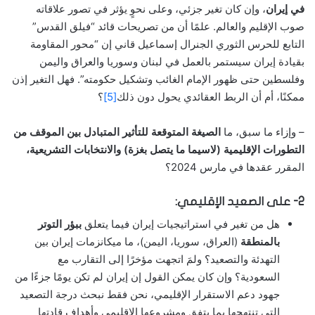
في إيران
، وإن كان تغير جزئي، وعلى نحوٍ يؤثر في تصور علاقاته
صوب الإقليم والعالم. علمًا أن من تصريحات قائد “فيلق القدس”
التابع للحرس الثوري الجنرال إسماعيل قاني إن “محور المقاومة
بقيادة إيران سيستمر بالعمل في لبنان وسوريا والعراق واليمن
وفلسطين حتى ظهور الإمام الغائب وتشكيل حكومته”. فهل التغير إذن
ممكنًا، أم أن الربط العقائدي يحول دون ذلك
[5]
؟
– وإزاء ما سبق، ما
الصيغة المتوقعة للتأثير المتبادل بين الموقف من
التطورات الإقليمية (لاسيما ما يتصل بغزة) والانتخابات التشريعية،
المقرر عقدها في مارس 2024؟
2- على الصعيد الإقليمي:
هل من تغير في استراتيجيات إيران فيما يتعلق
ببؤر التوتر
بالمنطقة
(العراق، سوريا، اليمن)، ما ميكانزمات إيران بين
التهدئة والتصعيد؟ ولمَ اتجهت مؤخرًا إلى التقارب مع
السعودية؟ وإن كان يمكن القول إن إيران لم تكن يومًا جزءًا من
جهود دعم الاستقرار الإقليمي، نحن فقط نبحث درجة التصعيد
التي تنتهجها بما يتفق ومشروعها الإقليمي وأهداف قادتها