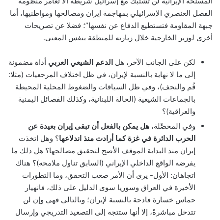
المسلحة الإيرانية لن تشتبك مع إسرائيل شريطة ألا تغامر منظومة
الفصل العنصري الإسرائيلي بمهاجمة إيران ومصالحها ومواطنيها، أما
جبهة المقاومة فتستطيع الدفاع عن نفسها”؛ فضلا عن تصريحات
أخرى لوزير الخارجية خلال زيارته للمنطقة بنفس المعنى.
لكن على الجانب الآخر، هل
الدعم الشيعي العربي
أداة مضمونة
إلى ما لا نهاية بالنسبة لإيران، في ظل اختلاف المرجعيات (مثلا:
قُم والنجف)، وفي ظل السياقات والضغوط المحلية المحيطة
بالجماعات الشيعية (الحالة اللبنانية، وكذلك الفصائل اليمنية
والعراقية)؟
وفي المحصِّلة،
هل يمكن بالفعل أن تبقى إيران بعيدة عن
الحرب الدائرة في غزة كما أرادت منذ اندلاعها
؟ وهل اتخذت
إيران منذ البداية الموقف الأصح لتحقيق مصالحها؟ هل ذلك ما
يفرضه الواقع الداخلي الإيراني (السابق تناول ملامحه)؟ هناك
اتجاهان: الأول- يرى أن الأمر صعب التحقق، وما التطورات
الأخيرة في العراق وسوريا سوى الدليل على ذلك، فانهيار
حماس خسارة فادحة بالنسبة لإيران؛ وبالتالي فهي وإن لن
تتدخل مباشرةً، إلا أنها ستتجه إلى التصعيد التدريجي وإرسال