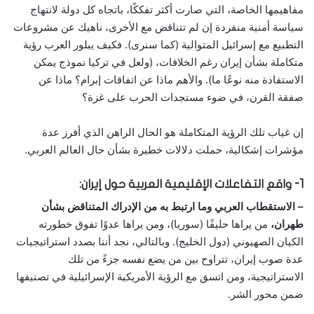
مفاهيمها الخاصة، التي صارت أكثر تفككًا، باتجاه كل دولة لانتهاج
سياسة أمنية منفردة إن لم تتناقض مع الأخرى، ناهيك عن مشروعات
التطبيع مع إسرائيل المتوالية (كما سنرى). فكيف يبلور العرب رؤية
متكاملة بشأن إيران رغم الخلافات، (ولعل في تركيا نموذج يمكن
الاستفادة منه نوعًا ما). والأهم ماذا عن اتفاقات إبرام؟ ماذا عن
صفقة القرن، في ضوء مستجدات الحرب على غزة؟
إن غياب تلك الرؤية المتكاملة هو الحال الراهن الذي أفرز عدة
مؤشرات إشكالية، حملت دلالات خطيرة بشأن حال العالم العربي.
1- واقع التفاعلات الإقليمية العربية حول إيران:
– الاستقطاب العربي وما ارتبط به من الإدراك المتناقض بشأن
طهران،
من يراها حليفًا (سوريا)، ومن يراها عدوًا تفوق خطورته
الكيان الصهيوني (دول الخليج). وبالتالي، نجد أننا بصدد استراتيجيات
عدة صوب إيران، تتراوح بين من يضع نفسه جزءً من تلك
الاستراتيجية، ومن اتسق مع الرؤية الأمريكية الإسرائيلية في تصنيفها
ضمن محور الشر.