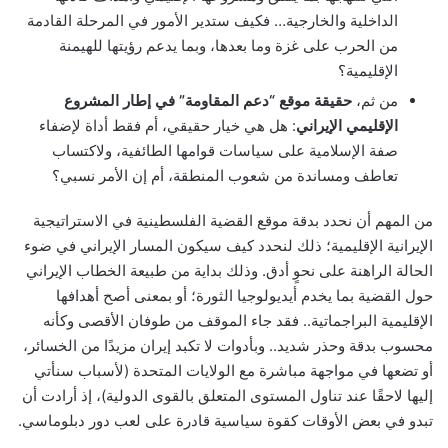
الداخلية والخارجية… فكيف ستدير الأمور في المرحلة القادمة
من الحرب على غزة وما بعدها، وبما يدعم رؤيتها للهيمنة
الإقليمية؟
من ثم،
حقيقة موقع “دعم المقاومة” في إطار المشروع
الإقليمي الإيراني
: هل هي خيار حقيقي، أم فقط أداة لإضفاء
صفة الإسلامية على سياسات قوامها الطائفية، ولاكتساب
تعاطف ومساندة من شعوب المنطقة، أم إن الأمر نسبي؟
من المهم أن نحدد بدقة موقع القضية الفلسطينية في الاستراتيجية
الإيرانية الإقليمية؛ ذلك لنحدد كيف سيكون المسار الإيراني في ضوء
الحالة الراهنة على نحوٍ أدق. وذلك بداية من طبيعة الخطاب الإيراني
حول القضية بما يخدم أيديولوجيا الثورة؛ أو بمعنى أصح أهدافها
الإقليمية البراجماتية.. فقد جاء الموقف من طوفان الأقصى وكأنه
محسوب بدقة وحذر شديد.. وبأدوات لا تكبد إيران مزيدًا من الخسائر،
أو تضعها في مواجهة مباشرة مع الولايات المتحدة (لأسباب سنأتي
إليها لاحقًا عند تناول المستوى المتعلق بالقوى الدولية)، إذ أرادت أن
تبدو في بعض الأوقات كقوة سياسية قادرة على لعب دور دبلوماسي.