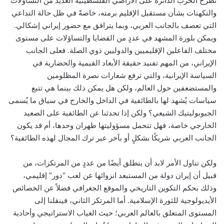
تطرح الحرب الدائرة على الأراضي الفلسطينية العديد من التساؤلات
والتكهنات بشأن مستقبل الإقليم برمته، خاصةً في ظل حالة التداعي
التي تعصف بالجانب العربي، وبما يترافق مع حضور إيراني إشكالي.
ويمكن بلورة المشهد في عددٍ من القضايا والتساؤلات على مستوى
مختلف الفاعلين الإقليميين والدوليين ذوي الصلة. فعلى الجانب
الإيراني، من المهم تفنيد حقيقة الأبعاد القيمية والحضارية في
السياسة الإيرانية، والتي ترفع شعارات نصرة المظلومين
والمستضعفين حول العالم، ولكن هل يمكن ذلك بينما هي تتبع
سياسات يُشهد لها بالطائفية في الداخل والخارج في سياق ما يُسمى
الجيوبوليتيك الشيعي؟ ولكن إذا تحدثنا عن الطائفية على الصعيد
الخارجي خاصة، فهل تتحمل مسؤوليتها طهران وحدها، أم قد يكون
الجانب العربي شريكًا بشكلٍ أو بآخر عبر ترك المجال لهذه الطائفية؟
ولكن تناول الأمر لابد أن ينطلق أيضًا من عددٍ من المرتكزات، من
قبيل أن إيران دولة من المستبعد انزوائها عن لعب “دور” إقليمي،
وذلك بحكم التكوين التاريخي والموقع الجغرافي فضلاً عن الخصائص
الأيديولوجية للثورة الإسلامية. أما المرتكز الثاني، فينقلنا إلى
المستوى المتعلق بالعالم العربي؛ حيث الغياب الاستراتيجي وأحادية