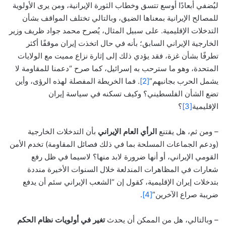
ليُضفي أبعادًا أوسع تتسق وخطاب الثورة الإيرانية، ومن يرى الأولوية
للمصالح الإيرانية بمعناها الضيق، وبالتالي تختلف المواقف بشأن
التدخلات الإقليمية. على سبيل المثال، يُصرح محمد جواد ظريف وزير
الخارجية الإيراني السابق؛ بأنه في حال اتخذت إيران موقفًا أكثر
تطرفًا بشأن غزة، فقد يؤدي ذلك إلى إثارة نزاع مميت مع الولايات
المتحدة، وهو ما سترحب به إسرائيل، كما صرح “دعمنا للمقاومة لا
يشمل الحرب بجانبهم”
[2]
. فما الخريطة المفصلة لهذه الرؤى، وأين
تضع الشأن الفلسطيني؟ وكيف تسكنه في سياسة إيران
الإقليمية
[3]
؟
– ومن ثم، هل يقتنع
الرأي العام الإيراني
بأن التدخلات الخارجية
(ودعم الجماعات المسلحة بما في ذلك فصائل المقاومة) تخدم الأمن
القومي الإيراني، أو أنها ضرورة لابد منها؟ لاسيما في ظل رفع
شعارات في المظاهرات المندلعة خلال السنوات الأخيرة منددة
بتدخلات إيران الإقليمية، كقول إن “الشعب الإيراني سئم أن يدفع
ضريبة صراع الآخرين”
[4]
.
– وبالتالي، هل من الممكن أن يحدث
تغير في أولويات نظام الحكم