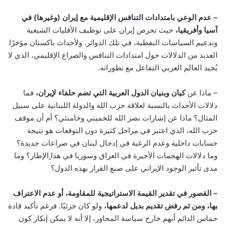
– عدم الوعي بامتدادات التنافس الإقليمية مع إيران (وغيرها) في
آسيا وأفريقيا،
حيث تحرص إيران على توظيف الأقليات الشيعية
وتدعيم السياسات النفطية، في تلك الدوائر. ولأحداث باكستان مؤخرًا
العديد من الدلالات حول امتدادات التنافس والصراع الإقليمي، الذي لا
يُجيد العالم العربي التفاعل مع تطوراته.
– ماذا عن
كيان وبنيان الدول العربية التي تضم حلفاء لإيران،
فما
دلالات الأحداث بالنسبة لعلاقة حزب الله والدولة اللبنانية على سبيل
المثال؟ ماذا عن إشارات نصر الله للخميني وخامنئي؟ أم أن موقف
حزب الله، الذي اعتبر في مراحل كثيرة دون التوقعات هو نتيجة
حسابات داخلية وعدم الرغبة في إدحال لبنان في صراعات جديدة؟
وما دلالات الهجمات الأخيرة في العراق وسوريا في هذا ٍالإطار؟ وما
مدى تأثير الوجود الإيراني على صنع القرار بهذه الدول؟
– القصور في تقدير القيمة الاستراتيجية للمقاومة، أو عدم الاعتراف
بها، ومن ثم رفض تقديم بديل لدعمها،
ولو كان جزئيًا. فرغم تأكيد قادة
حماس الدائم أنهم خارج سياسة المحاور، إلا أنه لا يمكن إنكار كون