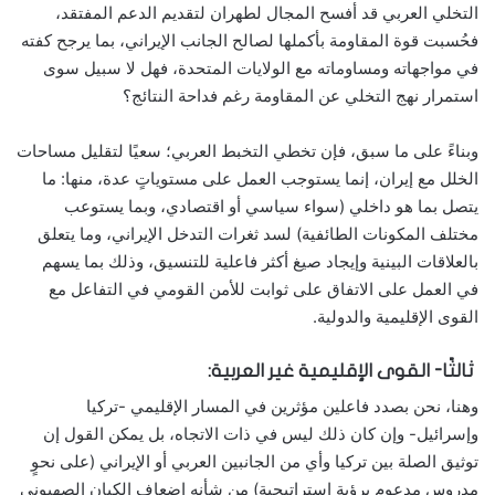
التخلي العربي قد أفسح المجال لطهران لتقديم الدعم المفتقد،
فحُسبت قوة المقاومة بأكملها لصالح الجانب الإيراني، بما يرجح كفته
في مواجهاته ومساوماته مع الولايات المتحدة، فهل لا سبيل سوى
استمرار نهج التخلي عن المقاومة رغم فداحة النتائج؟
وبناءً على ما سبق، فإن تخطي التخبط العربي؛ سعيًا لتقليل مساحات
الخلل مع إيران، إنما يستوجب العمل على مستوياتٍ عدة، منها: ما
يتصل بما هو داخلي (سواء سياسي أو اقتصادي، وبما يستوعب
مختلف المكونات الطائفية) لسد ثغرات التدخل الإيراني، وما يتعلق
بالعلاقات البينية وإيجاد صيغ أكثر فاعلية للتنسيق، وذلك بما يسهم
في العمل على الاتفاق على ثوابت للأمن القومي في التفاعل مع
القوى الإقليمية والدولية.
ثالثًا- القوى الإقليمية غير العربية:
وهنا، نحن بصدد فاعلين مؤثرين في المسار الإقليمي -تركيا
وإسرائيل- وإن كان ذلك ليس في ذات الاتجاه، بل يمكن القول إن
توثيق الصلة بين تركيا وأي من الجانبين العربي أو الإيراني (على نحوٍ
مدروس مدعوم برؤية استراتيجية) من شأنه إضعاف الكيان الصهيوني