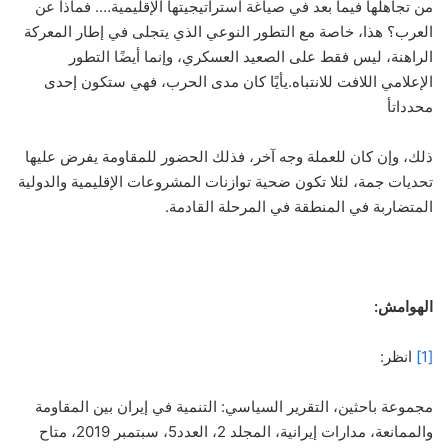
من تجاهلها فيما بعد في صياغة استراتيجيتها الإقليمية…. فماذا عن
العرب؟ هذا، خاصة مع التطور النوعي الذي يتجلى في إطار المعركة
الراهنة، ليس فقط على الصعيد العسكري، وإنما أيضًا التطور
الإعلامي اللافت للانتباه.يأيًا كان مدى الحرب، فهي ستكون إحدى
محدداتأ
ذلك، وإن كان للعملة وجه آخر، فذلك الحضور للمقاومة يفرض عليها
تحديات جمة، لئلا تكون ضحية توازنات المشروعات الإقليمية والدولية
المتضاربة في المنطقة في المرحلة القادمة.
الهوامش:
[1]
انظر:
مجموعة باحثين، التقرير السياسي: التنمية في إيران بين المقاومة
والممانعة، مدارات إيرانية، المجلد 2، العدد5، سبتمبر 2019، متاح