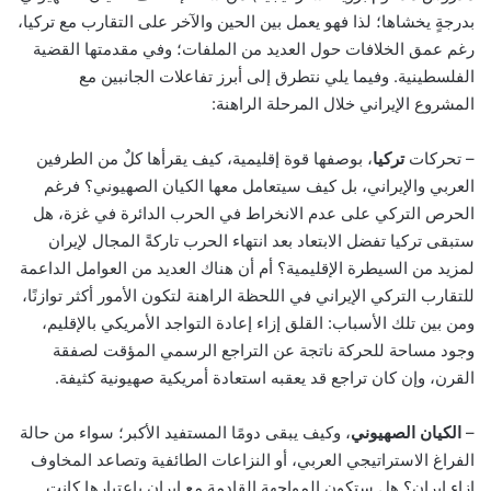
بدرجةٍ يخشاها؛ لذا فهو يعمل بين الحين والآخر على التقارب مع تركيا،
رغم عمق الخلافات حول العديد من الملفات؛ وفي مقدمتها القضية
الفلسطينية. وفيما يلي نتطرق إلى أبرز تفاعلات الجانبين مع
المشروع الإيراني خلال المرحلة الراهنة:
– تحركات
تركيا
، بوصفها قوة إقليمية، كيف يقرأها كلٌ من الطرفين
العربي والإيراني، بل كيف سيتعامل معها الكيان الصهيوني؟ فرغم
الحرص التركي على عدم الانخراط في الحرب الدائرة في غزة، هل
ستبقى تركيا تفضل الابتعاد بعد انتهاء الحرب تاركةً المجال لإيران
لمزيد من السيطرة الإقليمية؟ أم أن هناك العديد من العوامل الداعمة
للتقارب التركي الإيراني في اللحظة الراهنة لتكون الأمور أكثر توازنًا،
ومن بين تلك الأسباب: القلق إزاء إعادة التواجد الأمريكي بالإقليم،
وجود مساحة للحركة ناتجة عن التراجع الرسمي المؤقت لصفقة
القرن، وإن كان تراجع قد يعقبه استعادة أمريكية صهيونية كثيفة.
–
الكيان الصهيوني
، وكيف يبقى دومًا المستفيد الأكبر؛ سواء من حالة
الفراغ الاستراتيجي العربي، أو النزاعات الطائفية وتصاعد المخاوف
إزاء إيران؟ هل ستكون المواجهة القادمة مع إيران باعتبارها كانت