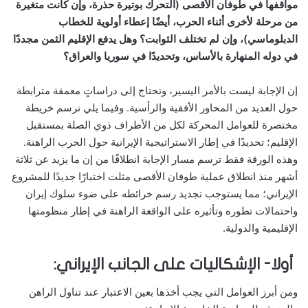
مواقفها في طوفان الأقصى (التحرك بوتيرة حذرة، وإن كانت متغيرة
من مرحلة لأخرى أثناء الحرب، أيضًا إعطاء أولوية للخطاب
الدبلوماسي)، وإن لم تختلف الثوابت؟ وهل يدفع الإقليم الثمن مجددًا
في دوله المنهارة بالأساس، وتحديدًا في سوريا والعراق؟
إن الإجابة ليست بالأمر اليسير، وتحتاج إلى دراساتٍ معمقة مترابطة
حول العديد من المحاور الأفقية والرأسية. وفيما يلي نرسم خريطة
مختصرة للعوامل المحركة لكل من الأطراف ذوي الصلة بمستقبل
الإقليم؛ تحديدًا في إطار الاستراتيجية الإيرانية حول الحرب الراهنة.
وهذه الورقة فقط ترسم مسار الإجابة انطلاقًا من إن ما يزيد عن ثلاثة
أشهر منذ انطلاق عملية طوفان الأقصى مثلت اختبارًا جديدًا للمشروع
الإيراني؛ مما يستوجب تجديد رسم خرائطه على ضوء سلوك إيران
واحتمالات تطوره وتأثيره على الواقعة الراهنة في إطار منظومتها
الإقليمية والدولية.
أولا- الإشكاليات على الجانب الإيراني:
ومن أبرز العوامل التي يجب أخذها بعين الاعتبار عند تناول الراهن