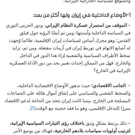
والمتوقع للسياسة الخارجية الإيرانية:
1-الأوضاع الداخلية في إيران، ولها أكثر من بعد:
–
الموقف من استمرار عسكرة النظام الإيراني
، ودور الحرس الثوري
في السياسة الداخلية وأمننتها؛ ومن ثم أيضًا الرؤية حول فيلق
القدس؛ وهو محرك أساس لسياسات إيران الإقليمية، طالما وُجهت
له أصابع الاتهام في توريط إيران في أزمات مفتعلة. ومن ثم، تزايد
سخط الأطراف السياسية والشعبية إزاء هذا الدور في الداخل
والخارج، فهل من الممكن إحداث تغيير يحد من دور الأداة العسكرية
الإيرانية في الخارج؟
–
الجانب الاقتصادي؛
حيث تدهور الأوضاع الاقتصادية الداخلية،
والسخط الشعبي والسياسي على إنفاق أموال هائلة على الجماعات
المسلحة في الخارج. بينما كانت إيران تتخذ من الحاجة لدعم الاقتصاد
مبررًا للتدخل الإقليمي، وهو ما فقد حجيته مع الوقت
[1]
.
– ذلك يرتبط بشكلٍ وثيق
باختلاف رؤى التيارات السياسية الإيرانية،
لترتيب أولويات سياسات بلادهم الخارجية،
فهناك من يوسع الأمر