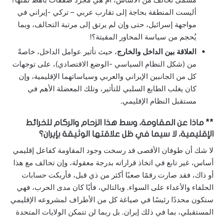
أليست المنطقة بحاجة إلى تقارب عربي – تركي -إيراني في
مواجهة إسرائيل، حتى وإن لم يرتق إلى مرتبة التحالف، وبما
يُحجم من سياسة المحاور المقيتة؟!
العلاقة بين الداخل والخارج
، حيث تأثير عوامل الداخل، خاصةً
من (شكل النظام السياسي -الوضع الاقتصادي)، على توجهات
كل من الجانبين الإيراني والعربي وسياساتهما الإقليمية، وإن
كان يغلب الطابع السلبي للتأثير، وتلك المعضلة الأهم في
مستقبل النظام الإقليمي.
** ماذا عن المقاومة، وسط هذا الزحام والركام للخرائط
الإقليمية، لا سيما في ظل علاقتها الوثيقة بإيران؟
لا شك أن طوفان الأقصى قد رسخت وجود المقاومة كفاعل إقليمي
أساس، غير تابع في اتخاذ قراراته بدرجة معقولة، وإن تحالف مع هذا
أو ذاك، فقد صارت رقمًا صعبًا أكثر من ذي قبل، فأربكت حسابات
الحلفاء والأعداء على السواء. وبالتالي، فأيًا كان مدى الحرب، فهي
ستكون محددًا رئيسًا في صياغة كل من الأطراف لمشروعه الإقليمي
المستقبلي، بما في ذلك إيران. بل ربما لن تتمكن الولايات المتحدة