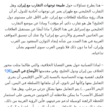
– هذا يطرح تساؤلات حول
طبيعة توجهات التقارب مع إيران،
وهل
التقارب الخليجي مع طهران يعبر عن توجهات أحادية للدول، أم أن
هناك رؤية متكاملة للعلاقات مع إيران، على الأقل على مستوى دول
الخليج؟ هل هو تقارب دائم، أم مؤقت؟ وماذا عن موضع التقارب
الخليجي مع إسرائيل في هذا الإطار؟ ماذا أيضًا عن مستقبل العلاقات
بين الجانبين المصري والأردني مع إيران؟ ولا شك أن تنسيق المواقف
العربية في هذا الصدد من شأنه إيجاد التوازن المفقود بين العرب
وإيران، أما ما دون ذلك فلا يلومن العرب سوى أنفسهم بشأن
تداعياته.
– لماذا الضبابية حول بعض القضايا الخلافية، والتي طالما مثلت محور
الخلاف بين إيران ودول الخليج، وفي مقدمتها
الأوضاع في اليمن
[8]
؟
فكيف لقضية بهذه الحساسية بالنسبة إلى الأمن الإقليمي أن يجري
التعامل معها وكأنها أمر ثانوي، أم أن ملفاتها (السلطة في اليمن، أمن
البحر الأحمر،…) يتم التعامل معها بشكلٍ جزئي مرحلي، وهل هذا
الشكل الأنسب؟ ما يمكن ملاحظته أن الحوثيين حريصين على استثمار
اللحظة الراهنة كوسيلة لدعم شرعيتهم، فأين الرؤية العربية من ذلك،
وخاصة السعودية، هل التغافل من الشأن اليمني أمر اختياري؟ وكيف