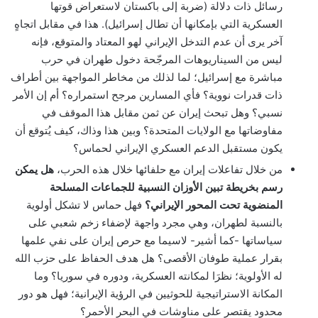
رسائل ذات دلالة (ضربة إلى باكستان لاستعراض قوتها
العسكرية التي بإمكانها أن تطال إسرائيل). هذا في مقابل اتجاهٍ
آخر يرى أن عدم التدخل الإيراني لهو المعتاد والمتوقع، فإنه
ليس من السيناريوهات المرجّحة دخول طهران في حرب
مباشرة مع إسرائيل؛ لما لذلك من مخاطر المواجهة بين أطراف
ذات قدرات نووية؟ فأي المسارين مرجح استمراره؟ أم إن الأمر
نسبي؟ وهل تبحث إيران عن ثمن مقابل هذا الموقف في
مفاوضاتها مع الولايات المتحدة؟ وبين هذا وذاك، كيف يُتوقع أن
يكون مستقبل الدعم العسكري الإيراني لحماس؟
من خلال تفاعلات إيران مع حلفائها خلال هذه الحرب،
هل يمكن
رسم بخريطة تبين الأوزان النسبية للجماعات المسلحة
المنضوية تحت المحور الإيراني؟
فهل حماس لا تشكل أولوية
بالنسبة لطهران، وهي مجرد واجهة لإضفاء زخم شعبي على
سياساتها -كما أشير- لاسيما مع حرص إيران على نفي علمها
بقرار عملية طوفان الأقصى؟ هل هدف الحفاظ على حزب الله
له الأولوية؛ نظرَا لمكانته العسكرية، ودوره في سوريا؟ وما
المكانة الاستراتيجية للحوثيين في الرؤية الإيرانية؛ فهل هو دور
محدود يقتصر على مناوشات في البحر الأحمر؟