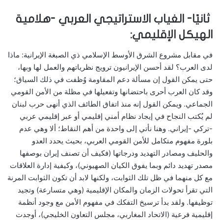
ثانيًا- الغياب الاستراتيجي العربي -هلامية
الهيكل الإقليمي:
في مقابل مشروع الشرق الأوسط الإسلامي ذي الصبغة الإيرانية: ماذا
لدى العرب؟ لقد أحسن الإيرانيون ترويج نظرياتهم والعمل لها وبها،
حتى يمكن القول إن مسألة دعم المقاومة وُظفت في ذلك السياق؛
وقد كان العرب أحرى باحتضانها وتفعيلها في مظلة من الأمن القومي
الجماعي. ويمكن القول إنه منذ اتفاق الطائف الذي أنهى حرب لبنان
لم يُكتب النجاح في إيجاد نظام أمني إقليمي أو عبر إقليمي عربي
-تركي -إيراني. وهنا نأتي إلى واحدة من أهم النقاط؛ ألا وهي عدم
بلورة مفهوم متكامل للأمن القومي العربي، بحيث يحدد العدو
والحليف ومصادر التهديد ودرجاتها (فكيف أن تصنف إيران بوصفها
مصدر تهديد دائم وبما يفوق الكيان الصهيوني)، وكيفية إدارة العلاقات
مع كل منهما في ظل تلك الثوابت، ولكنها لابد أن تكون الثوابت المرنة
التي تقرأ تحولات الزمان والمكان الإقليمية (وهي متسارعة) وتجيد
توظيفها. ولقد بدأ ترسيخ التفكك في مفهوم الأمن مع وجود أنظمة
إقليمية فرعية (الاتحاد المغاربي، مجلس التعاون الخليجي)، أوجدت