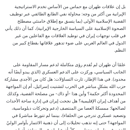
بل إن علاقات طهران مع حماس من الأساس تخدم الاستراتيجية
الإيرانية من أكثر من وجه: محاولة نفي الطابع الطائفي عبر توظيف
القضية الإسلامية الأولى (بما يتسق مع إطلاق خامنئي مصطلح
الصحوة الإسلامية على السياسة الخارجية الإيرانية)، كما أن ذلك يأتي
في قلب توجهات إيران في توطيد العلاقات مع الفاعلين من غير
الدول في العالم العربي على ضوء تدهور علاقاتها بقطاع كبير من
النظم.
علمًا أن طهران لم تُقدم رؤى متكاملة لدعم مسار المقاومة على
الجانب السياسي، وركزت على الدعم العسكري (الذي يبدو أيضًا أنه
محدود). في هذا الإطار، ثارت التساؤلات: هل كان من الأجدى مشاركة
حزب الله بشكلٍ مباشر في الحرب لتشتيت إسرائيل، أم إن المواجهة
المحدودة أكثر حكمة؟ وأين هذا -أو ذاك- من مصلحة القضية، وكذلك
من أهداف إيران الإقليمية؟ هل نجحت إيران في إدارة ساحة الأحداث
لصالحها؛ ممسكةً العصا من المنتصف (دعم وتحركات دبلوماسية،
وتصعيد عسكري تدرجي من الحلفاء)، بينما لم تتورط مباشرةً في
المواجهة؟ حتى إنه تذهب تحليلات إلى أن ذهنية الائتمار بأوامر الوليّ
الفقيه في طهران، تجعل من كلّ أذرع إيران في المنطقة، أدوات