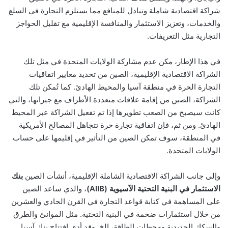
شراكة اقتصادية شاملة وتبادل للمنافع مما يستلزم التجارة في السلع
والخدمات، وتعزيز الاستثمار والمنافسة الإقليمية مع تقليل الحواجز
التجارية مثل التعريفات.
في هذا الإطار، مكن عدم مشاركة الولايات المتحدة في مثل تلك
الشراكة الاقتصادية الإقليمية، الصين من تحديد معايير اتفاقيات
التجارة الحرة في منطقة آسيا والمحيط الهادئ. كما تُمكن تلك
الشراكة، الصين من إقامة علاقات متعددة الأطراف مع جيرانها، والتي
كانت سيصبح من الصعب تطويرها إذا تم تفعيل الشراكة عبر المحيط
الهادئ. ومن ثم، فإن اتفاقية تجارة حرة تتجاهل المصالح الأمريكية
في المنطقة، سوف تمكن الصين من التأثير في إقليمها على حساب
الولايات المتحدة.
وإلى جانب الشراكة الاقتصادية الشاملة الإقليمية، أنشأت الصين
بنك
الاستثمار في البنية التحتية الآسيوية (AIIB)
، والذي ساعد الصين
على المساهمة في كتابة قواعد التجارة في القرن الحادي والعشرين
من خلال استثمارات ضخمة في البنية التحتية. مثل الموانئ والطرق
والسكك الحديدية ومحطات الطاقة، إلخ
. وقد أدى افتتاح بنك آسيا