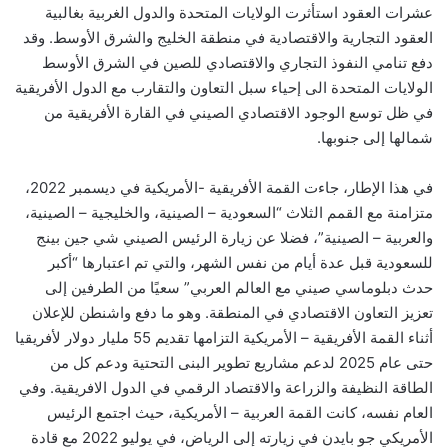
عشرات العقود استأثرت الولايات المتحدة والدول الغربية بغالبية
العقود التجارية والاقتصادية في منطقة الخليج والشرق الأوسط. وقد
دفع تنامي النفوذ التجاري والاقتصادي للصين في الشرق الأوسط
الولايات المتحدة الى إحياء سبل التعاون والتقارب مع الدول الأفريقية
في ظل توسع الوجود الاقتصادي الصيني في القارة الأفريقية من
شمالها إلى جنوبها
.
في هذا الإطار، جاءت القمة الأفريقية -الأمريكية في ديسمبر 2022،
متزامنة مع القمم الثلاث “السعودية – الصينية، والخليجية – الصينية،
والعربية – الصينية”، فضلا عن زيارة الرئيس الصيني شي جين بينج
للسعودية قبل عدة أيام من نفس الشهر، والتي تم اعتبارها “أكبر
حدث دبلوماسي صيني مع العالم العربي” سعيًا من الطرفين إلى
تعزيز التعاون الاقتصادي في المنطقة. وهو ما دفع واشنطن للإعلان
أثناء القمة الأفريقية – الأمريكية التزامها تقديم 55 مليار دولار لأفريقيا
حتى عام 2025
لدعم مشاريع تطوير البنى التحتية ودعم كل من
الطاقة النظيفة والزراعة والاقتصاد الرقمي في الدول الافريقية.
وفي
العام نفسه، كانت القمة العربية – الأمريكية، حيث اجتمع الرئيس
الأمريكي جو بايدن في زيارته إلى الرياض، في يوليو 2022 مع قادة