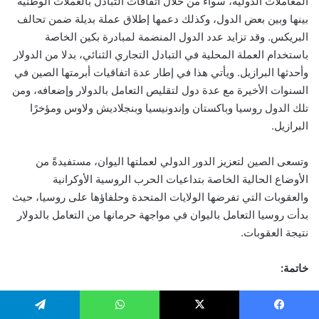
المعاملات الدولية، سواء من خلال اتفاقات التبادل بالعملات الوطنية
بينها وبين بعض الدول، وكذلك دعمها إطلاق عملة بديلة ضمن تحالف
البريكس
. وقد تزايد عدد الدول المنضمة لمبادرة بكين الخاصة
باستخدام العملة المحلية في التبادل التجاري الثنائي، بدلا من الدولار
وأحدثها البرازيل. ويأتي هذا في إطار عدة اتفاقيات أبرمتها الصين في
السنوات الأخيرة مع عدة دول لتقليص التعامل بالدولار وإضعافه، ومن
تلك الدول روسيا وباكستان وإندونيسيا وبنجلاديش ولاوس ومؤخرًا
البرازيل
.
وتسعى الصين لتعزيز الدور الدولي لعملتها اليوان، مستفيدةً من
الأوضاع الحالية الخاصة بتداعيات الحرب الروسية الأوكرانية
والعقوبات التي تفرضها الولايات المتحدة وحلفاؤها على روسيا، حيث
بدأت روسيا التعامل باليوان في مواجهة حرمانها من التعامل بالدولار
نتيجة العقوبات
.
خاتمة:
تمتد تأثيرات الحرب التجارية الصينية الأمريكية، والتنافس بين البلدين