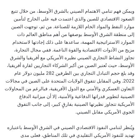
ويمكن فهم تنامي الاهتمام الصيني بالشرق الأوسط، من خلال تتبع
الصعود الاقتصادي للصين والذي اعتمدت فيه على الخارج لتأمين
موارد النفط والمواد الخام اللازمة للصناعة. من ثم، توجهت الصين
إلى منطقة الشرق الأوسط بوصفها من أهم مناطق العالم ذات
الموارد الاستراتيجية المهمة، ساعدها على ذلك إجادتها لاستخدام
مزيج من الأدوات الاقتصادية والقوة الناعمة. ف
في مجال التجارة،
تجاوز النشاط التجاري الصيني نظيره الأمريكي مع أفريقيا والشرق
الأوسط، حيث تُعتبر الصين من أكبر الشركاء التجاريين لقارة أفريقيا،
وقد بلغ حجم التبادل التجاري بين الطرفين 282 مليون دولار عام
2022
. وفي المقابل تتفوق الولايات المتحدة على الصين في مجالات
التعاون العسكري والأمني مع الدول الأفريقية، فبالرغم من المحاولات
الصينية لتطوير قدراتها الدفاعية والأمنية، إلا أن ميزانية الدفاع
الأمريكية تتجاوز نظيرتها الصينية بفارقٍ كبير، إلى جانب ا
لتفوق
الجوي الأمريكي مقابل الصيني.
ويُنظر لتنامي النفوذ الاقتصادي الصيني في الشرق الأوسط باعتباره
تهديد للنفوذ الأمريكي التقليدي في تلك المناطق، فعلى مدى