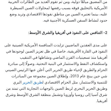
من المضيق مياهًا دولية، ومن ثم تقوم العديد من الطائرات الحربية
الأمريكية بالتحليق فوقه بسبب رفضها لمحاولات الصين السيطرة
عليه، بينما تعتبره الصين من مناطق نفوذها الاقتصادي وتريد وضع
حدود لنشاط السفن العسكرية الأجنبية فيه
.
2- التنافس على النفوذ في أفريقيا والشرق الأوسط:
على مدى العقدين الماضيين تزايدت المنافسة الأمريكية الصينية على
النفوذ في القارة الأفريقية، خاصةً في ظل تعزيز الصين لوجودها في
أفريقيا منذ تسعينيات القرن الماضي ونشاطها في التنقيب
واستكشاف
النفط والاستثمار في البنية التحتية، وصولًا إلى مبادرة
الحزام والطريق لإحياء طريق الحرير التي أعلن عنها الرئيس الصيني
شي جين بينج عام 2013، وإطلاق الصين مجموعة من المبادرات
للتنمية والاستثمار، مثل الحزام
الاقتصادي ل
طريق الحرير
البري
وطريق الحرير البحري لربط الصين بالوجهات التجارية التي تمتد من
شرق آسيا إلى روسيا وأوروبا وتشمل منطقة الشرق الأوسط وشرق
أفريقيا.