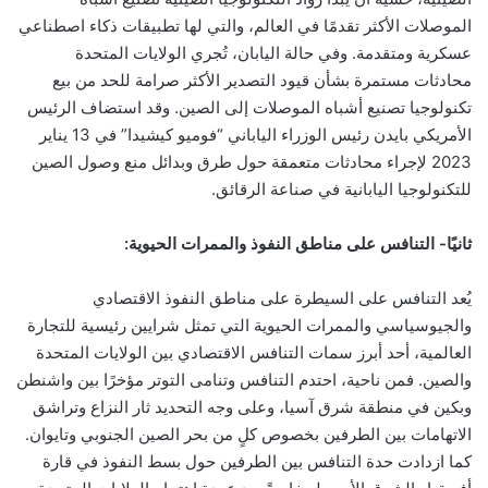
الموصلات الأكثر تقدمًا في العالم، والتي لها تطبيقات ذكاء اصطناعي
عسكرية ومتقدمة. وفي حالة اليابان، تُجري الولايات المتحدة
محادثات مستمرة بشأن قيود التصدير الأكثر صرامة للحد من بيع
تكنولوجيا تصنيع أشباه الموصلات إلى الصين. وقد استضاف الرئيس
الأمريكي بايدن رئيس الوزراء الياباني “فوميو كيشيدا” في 13 يناير
2023 لإجراء محادثات متعمقة حول طرق وبدائل منع وصول الصين
للتكنولوجيا اليابانية في صناعة الرقائق
.
ثانيًا- التنافس على مناطق النفوذ والممرات الحيوية:
يُعد التنافس على السيطرة على مناطق النفوذ الاقتصادي
والجيوسياسي والممرات الحيوية التي تمثل شرايين رئيسية للتجارة
العالمية، أحد أبرز سمات التنافس الاقتصادي بين الولايات المتحدة
والصين. فمن ناحية، احتدم التنافس وتنامى التوتر مؤخرًا بين واشنطن
وبكين في منطقة شرق آسيا، وعلى وجه التحديد ثار النزاع وتراشق
الاتهامات بين الطرفين بخصوص كلٍ من بحر الصين الجنوبي وتايوان.
كما ازدادت حدة التنافس بين الطرفين حول بسط النفوذ في قارة