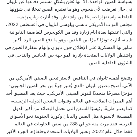
بسياسة الصين الواحدة، إلا أنها تُعلن بشكلٍ مستمر دفاعها عن تايوان
في حال تعرضت لأي هجوم، وهو ما تعتبره الصين تدخلا في شؤونها
الداخلية واستفزازا صريحًا من واشنطن. وقد أثارت زيارة رئيسة
مجلس النواب الأمريكي نانسي بيلوسي لتايوان في أغسطس 2022،
والتي أعقبتها بعدة أيام زيارة وفد من الكونجرس للعاصمة التايوانية
تايبيه، أثارت توترًا كبيرًا بين البلدين، وهو ما دفع الصين للرد بأكبر
مناوراتها العسكرية على الإطلاق حول تايوان واتهام سفارة الصين في
واشنطن الولايات المتحدة بإثارة المواجهة بين الجانبين والتدخل في
الشؤون الداخلية للصين
.
وتتضح أهمية تايوان في التنافس الاستراتيجي الصيني الأمريكي من
الآتي: أصبح مضيق تايوان -الذي يُعتبر جزءً من بحر الصين الجنوبي-
مؤخرًا مسرحًا متجددًا للتوتر الصيني الأمريكي. حيث يعد المضيق أحد
أهم الممرات الملاحية في العالم وقنوات الشحن الدولية الرئيسية،
كما يعتبر طريقًا رئيسيًا للسفن التي تحمل البضائع من أكبر الدول
المصنعة الآسيوية مثل الصين واليابان وكوريا الجنوبية نحو الأسواق
الغربية، فقد مرت منه حوالي 88٪ من سفن الحاويات في العالم
فقط خلال عام 2022. وتعتبر الولايات المتحدة وحلفاؤها الجزء الأكبر