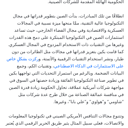
الحكومية الهائلة المقدمة للشركات الصينية
.
انطلاقًا من تلك المبادرات، بدأت الصين بتطوير قدراتها في مجال
التكنولوجيا عالية التقنية، ممَّا منحها ميزة نسبية في المجالات
العسكرية والاقتصادية وفي مجال الفضاء الخارجي، حيث تساعد
استثمارات الصين في التكنولوجيا المبتكرة على دمج هذه القدرات
وغيرها من التقنيات ذات الاستخدام المزدوج في المجال العسكري.
كما قامت بكين بتعزيز قدراتها في مجالات مثل الطائرات من دون
طيار، ونشر استخدام التقنيات الرقمية والأتمتة، و
ركزت بشكلٍ خاص
على الاستثمارات في الذكاء الاصطناعي
، وتقنيات الكم، وجمع
البيانات الضخمة. وبالرغم من استمرار التحديات التي تواجهها بكين
في تطوير صناعة التكنولوجيا الفائقة وزيادة حصتها في السوق في
مواجهة شركات أمريكية عملاقة، تحاول الحكومة زيادة قدرة الصين
في منافسة عمالقة الصناعة من خلال طرح عدة شركات مثل
“شاومي” و”هواوي” و”علي بابا”، وغيرها.
وتتنوع مجالات التنافس الأمريكي الصيني في تكنولوجيا المعلومات
والاتصالات، فعلى سبيل المثال يثير طريق الحرير الرقمي الذي يُعتبر