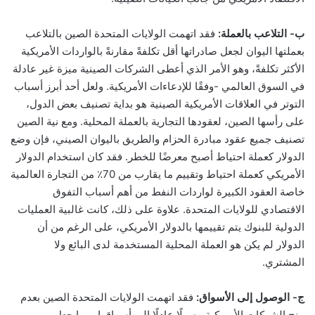
ب- التلاعب بالعملة:
فقد اتهمت الولايات المتحدة الصين بالتلاعب
بعملتها اليوان لجعل صادراتها أقل تكلفةً مقارنةً بالواردات الأمريكية
الأكثر تكلفةً، وهو الأمر الذي أعطى الشركات الصينية ميزة غير عادلة
في السوق العالمي -وفقًا للإدعاءات الأمريكية. ولعل أحد أبرز أسباب
التوتر في العلاقات الأمريكية الصينية هو بداية تصنيف بعض الدول،
على رأسها الصين، لعقودها التجارية بالعملة المحلية. ومع نية الصين
تصنيف جميع عقود مبادرة الحزام والطريق باليوان الصيني، فإن وضع
الدولار كعملة احتياط أصبح معرضًا للخطر. فقد كان استخدام الدولار
الأمريكي كعملة احتياط وتقييم ما يقارب من 70٪ من التجارة العالمية
خاصة العقود الكبيرة لواردات النفط من أهم أسباب التفوق
الاقتصادي للولايات المتحدة. علاوة على ذلك، كانت غالبية العمليات
الدولية للبنوك يتم تقييمها بالدولار الأمريكي، على الرغم من أن
الدولار لم يكن هو العملة المحلية المستخدمة لدى البائع ولا
المشتري.
ج- الوصول إلى الأسواق:
فقد اتهمت الولايات المتحدة الصين بعدم
منح الشركات الأمريكية وصولًا عادلًا إلى أسواقها، مما جعل من