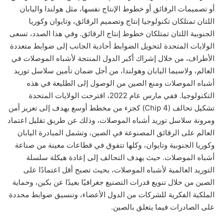
أو تصميمات الرقائق أو خطوط الإنتاج نفسها، مثل هولندا واليابان
اللتان تمتلكان تكنولوجيا إنتاج وتصميم الرقائق، وتايوان وكوريا
الجنوبية اللتان تمتلكان خطوط إنتاج الرقائق. وفي هذا الصدد، تسعى
الولايات المتحدة لتحويل الضوابط أحادية الجانب إلى ضوابط متعددة
الأطراف، من خلال إشراك أكبر الدول المنتجة لأشباه الموصلات في
العالم، ولاسيما اليابان وهولندا، من أجل ضمان تأمين سلاسل توريد
أشباه الموصلات ومنع الصين من الوصول إلى الطليعة في هذه
التكنولوجيا. ففي مارس عام 2022، اقترحت الولايات المتحدة
تشكيل تحالف (Chip 4) كجزء من مخطط أوسع يهدف إلى تعزيز أمن
ومرونة سلاسل توريد أشباه الموصلات، وذلك عن طريق تقليل اعتماد
العالم على الرقائق المصنوعة في الصين، وتشمل المبادرة اليابان
وكوريا الجنوبية وتايوان، وكلها تتفوق في قطاعات معينة من صناعة
أشباه الموصلات. حيث يهدف التحالف إلى إعادة هيكلة سلسلة
التوريد العالمية لأشباه الموصلات، بحيث تصبح أقل اعتمادًا على
الصين من خلال تنويع قدرات التصنيع جغرافيًا بعيدًا عن بكين، وحماية
الملكية الفكرية للشركات من الدول الأعضاء، وتنسيق ضوابط محددة
على الصادرات فيما يتعلق بالصين
.