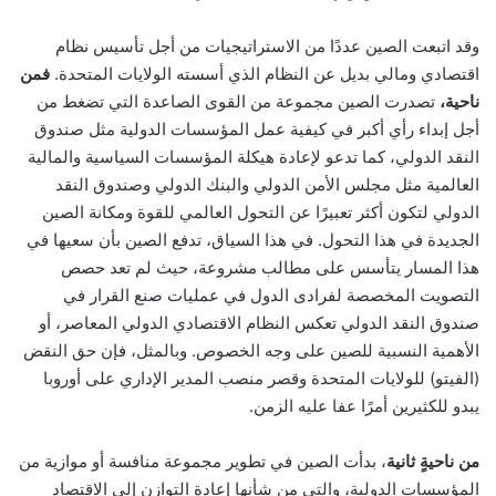
وقد اتبعت الصين عددًا من الاستراتيجيات من أجل تأسيس نظام
اقتصادي ومالي بديل عن النظام الذي أسسته الولايات المتحدة.
فمن
ناحية،
تصدرت الصين مجموعة من القوى الصاعدة التي تضغط من
أجل إبداء رأي أكبر في كيفية عمل المؤسسات الدولية مثل صندوق
النقد الدولي، كما
تدعو لإعادة هيكلة المؤسسات السياسية والمالية
العالمية مثل مجلس الأمن الدولي والبنك الدولي وصندوق النقد
الدولي لتكون أكثر تعبيرًا عن التحول العالمي للقوة ومكانة الصين
الجديدة في هذا التحول
. في هذا السياق، تدفع الصين بأن سعيها في
هذا المسار يتأسس على مطالب مشروعة، حيث لم تعد حصص
التصويت المخصصة لفرادى الدول في عمليات صنع القرار في
صندوق النقد الدولي تعكس النظام الاقتصادي الدولي المعاصر، أو
الأهمية النسبية للصين على وجه الخصوص. وبالمثل، فإن حق النقض
(الفيتو) للولايات المتحدة وقصر منصب المدير الإداري على أوروبا
يبدو للكثيرين أمرًا عفا عليه الزمن
.
من ناحيةٍ ثانية
، بدأت الصين في تطوير مجموعة منافسة أو موازية من
المؤسسات الدولية، والتي من شأنها إعادة التوازن إلى الاقتصاد