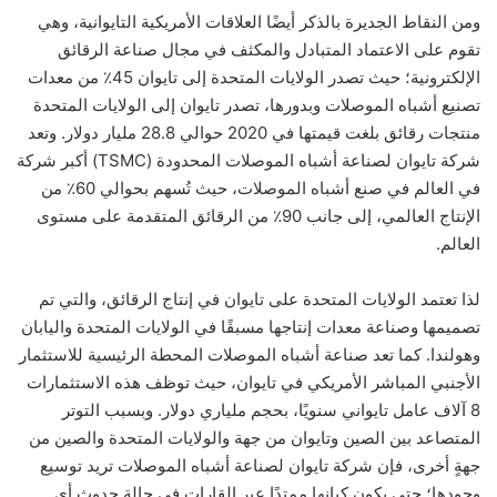
ومن النقاط الجديرة بالذكر أيضًا العلاقات الأمريكية التايوانية، وهي
تقوم على الاعتماد المتبادل والمكثف في مجال صناعة الرقائق
الإلكترونية؛ حيث تصدر الولايات المتحدة إلى تايوان 45٪ من معدات
تصنيع أشباه الموصلات وبدورها، تصدر تايوان إلى الولايات المتحدة
منتجات رقائق بلغت قيمتها في 2020 حوالي 28.8 مليار دولار. وتعد
شركة تايوان لصناعة أشباه الموصلات المحدودة (TSMC) أكبر شركة
في العالم في صنع أشباه الموصلات، حيث تُسهم بحوالي 60٪ من
الإنتاج العالمي، إلى جانب 90٪ من الرقائق المتقدمة على مستوى
العالم
.
لذا تعتمد الولايات المتحدة على تايوان في إنتاج الرقائق، والتي تم
تصميمها وصناعة معدات إنتاجها مسبقًا في الولايات المتحدة واليابان
وهولندا. كما تعد صناعة أشباه الموصلات المحطة الرئيسية للاستثمار
الأجنبي المباشر الأمريكي في تايوان، حيث توظف هذه الاستثمارات
8 آلاف عامل تايواني سنويًا، بحجم ملياري دولار. وبسبب التوتر
المتصاعد بين الصين وتايوان من جهة والولايات المتحدة والصين من
جهةٍ أخرى، فإن شركة تايوان لصناعة أشباه الموصلات تريد توسيع
وجودها؛ حتى يكون كيانها ممتدًا عبر القارات في حالة حدوث أي