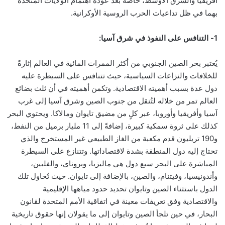
أفريقيا والشرق الأوسط، خاصةً بعد عودة اهتمام الولايات المتحدة
بهما في ظل تداعيات الحرب الروسية الأوكرانية.
1- التنافس على النفوذ في شرق آسيا:
يُعتبر بحر الصين الجنوبي من أكثر الممرات المائية في العالم إثارةً
للخلافات والنزاعات السياسية، حيث تتنافس على السيطرة عليه
دول عدة بسبب أهميته الاقتصادية. وتكمن أهميته في أن ثلث بضائع
العالم تمر من خلاله لتُنقل من جنوب الصين وشرق آسيا إلى غرب
آسيا وأفريقيا وأوروبا، عبر كلٍ من مضيق تايوان ومالاكا. ويحتوي البحر
كذلك على ثروة سمكية كبيرة، إضافةً إلى 11 مليار برميل من النفط،
و190 تريليون قدم مكعبة من الغاز الطبيعي غير المستخرج والذي
تحتاج إليه دول المنطقة بشدة لاقتصاداتها
. وتتنازع على السيطرة
المباشرة على البحر سبع دول هي ماليزيا، وبروناي، والفلبين،
وأندونيسيا، وفيتنام، والصين، بالإضافة إلى تايوان. حيث تُحاول تلك
الدول باستثناء الصين وتايوان تحديد حدود مياهها الإقليمية
والاقتصادية وفق تعريفات معينة في اتفاقية الأمم المتحدة لقانون
البحار، في حين تلجأ الصين وتايوان إلى ما يقولان إنها حقوق تاريخية