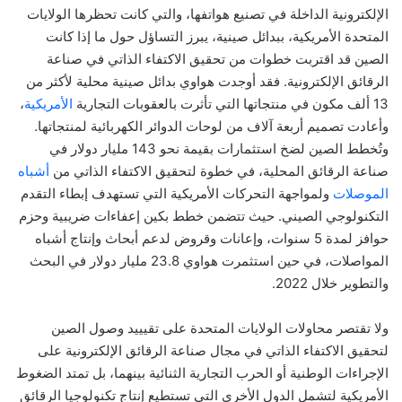
الإلكترونية الداخلة في تصنيع هواتفها، والتي كانت تحظرها الولايات
المتحدة الأمريكية، ببدائل صينية، يبرز التساؤل حول ما إذا كانت
الصين قد اقتربت خطوات من تحقيق الاكتفاء الذاتي في صناعة
الرقائق الإلكترونية. فقد أوجدت هواوي بدائل صينية محلية لأكثر من
13 ألف مكون في منتجاتها التي تأثرت بالعقوبات التجارية
الأمريكية
،
وأعادت تصميم أربعة آلاف من لوحات الدوائر الكهربائية لمنتجاتها
.
وتُخطط الصين لضخ استثمارات بقيمة نحو 143 مليار دولار في
صناعة الرقائق المحلية، في خطوة لتحقيق الاكتفاء الذاتي من
أشباه
الموصلات
ولمواجهة التحركات الأمريكية التي تستهدف إبطاء التقدم
التكنولوجي الصيني. حيث تتضمن خطط بكين إعفاءات ضريبية وحزم
حوافز لمدة 5 سنوات، وإعانات وقروض لدعم أبحاث وإنتاج أشباه
المواصلات، في حين استثمرت هواوي 23.8 مليار دولار في البحث
والتطوير خلال 2022.
ولا تقتصر محاولات الولايات المتحدة على تقيييد وصول الصين
لتحقيق الاكتفاء الذاتي في مجال صناعة الرقائق الإلكترونية على
الإجراءات الوطنية أو الحرب التجارية الثنائية بينهما، بل تمتد الضغوط
الأمريكية لتشمل الدول الأخرى التي تستطيع إنتاج تكنولوجيا الرقائق