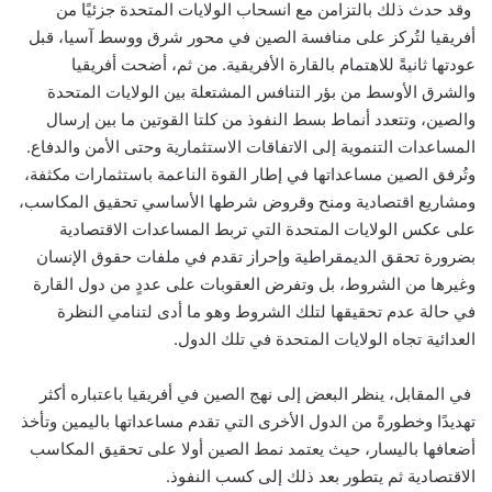
وقد حدث ذلك بالتزامن مع انسحاب الولايات المتحدة جزئيًا من
أفريقيا لتُركز على منافسة الصين في محور شرق ووسط آسيا، قبل
عودتها ثانيةً للاهتمام بالقارة الأفريقية. من ثم، أضحت أفريقيا
والشرق الأوسط من بؤر التنافس المشتعلة بين الولايات المتحدة
والصين، وتتعدد أنماط بسط النفوذ من كلتا القوتين ما بين إرسال
المساعدات التنموية إلى الاتفاقات الاستثمارية وحتى الأمن والدفاع.
وتُرفق الصين مساعداتها في إطار القوة الناعمة باستثمارات مكثفة،
ومشاريع اقتصادية ومنح وقروض شرطها الأساسي تحقيق المكاسب،
على عكس الولايات المتحدة التي تربط المساعدات الاقتصادية
بضرورة تحقق الديمقراطية وإحراز تقدم في ملفات حقوق الإنسان
وغيرها من الشروط، بل وتفرض العقوبات على عددٍ من دول القارة
في حالة عدم تحقيقها لتلك الشروط وهو ما أدى لتنامي النظرة
العدائية تجاه الولايات المتحدة في تلك الدول.
في المقابل، ينظر البعض إلى نهج الصين في أفريقيا باعتباره أكثر
تهديدًا وخطورةً من الدول الأخرى التي تقدم مساعداتها باليمين وتأخذ
أضعافها باليسار، حيث يعتمد نمط الصين أولا على تحقيق المكاسب
الاقتصادية ثم يتطور بعد ذلك إلى كسب النفوذ
.