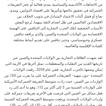
من الاتجاهات الأكاديمية والسياسية بمدى فعالية أو عجز التعريفات
الجمركية في تحقيق نتائجها وتأثيرها على اقتصاد الدولتين، ومدى
نجاح أو فشل آليات الاعتماد المتبادل في تذويب الخلاف بين
الاقتصادين العالميين في ظل انعدام الثقة بينهما، يُرجع البعض
الأسباب الحقيقية لتلك الحرب التجارية إلى التنافس على الهيمنة
الاقتصادية بين الولايات المتحدة والصين، والذي يرافقه تنافس
عسكري وجيوسياسي، وحتى تنافس على تقديم أنماط مختلفة
للقيادة الإقليمية والعالمية.
لقد شهدت العلاقات التجارية بين الولايات المتحدة والصين عبر
تاريخها العديد من التقلبات والمنعطفات، تمثل آخرها في الأزمة التي
يُمكن وصفها بالحرب التجارية. ففي عام 2018، رفعت الولايات
المتحدة -دون تمهيد- التعريفات الجمركية على ما يقرب من 50٪ من
الواردات من الصين، حيث زادت متوسط التعريفة الجمركية الأمريكية
على الواردات الصينية من 3 إلى أكثر من 12٪، وهو ما أدى إلى رد
فعل مماثل من الصين التي فرضت هي الأخرى تعريفات جمركية على
واردات الولايات المتحدة، ورفعت متوسط التعريفة الجمركية الصينية
على صادرات الولايات المتحدة من أقل من 10٪ إلى أكثر من 18٪.