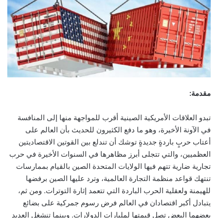
مقدمة:
تبدو العلاقات الأمريكية الصينية أقرب للمواجهة منها إلى المنافسة
في الآونة الأخيرة، وهو ما دفع الكثيرون للحديث بأن العالم على
أعتاب حربٍ باردةٍ جديدةٍ توشك أن تندلع بين القوتين الاقتصاديتين
العظميين، والتي تتجلى أبرز مظاهرها في السنوات الأخيرة في حرب
تجارية ضارية تتهم فيها الولايات المتحدة الصين بالقيام بممارسات
تنتهك قواعد منظمة التجارة العالمية، وترد عليها الصين برفضها
للهيمنة ولعقلية الحرب الباردة التي تتعمد إثارة التوترات
. ومن ثم،
يتبادل أكبر اقتصادان في العالم فرض رسوم جمركية على بضائع
بعضهما البعض تصل قيمتها لمليارات الدولارات. وبينما تنشغل العديد