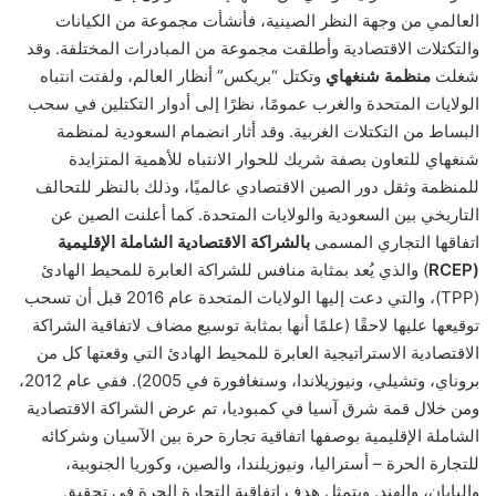
العالمي من وجهة النظر الصينية، فأنشأت مجموعة من الكيانات
والتكتلات الاقتصادية وأطلقت مجموعة من المبادرات المختلفة.
وقد
شغلت
منظمة شنغهاي
وتكتل “بريكس” أنظار العالم، ولفتت انتباه
الولايات المتحدة والغرب عمومًا، نظرًا إلى أدوار التكتلين في سحب
البساط من التكتلات الغربية. وقد أثار انضمام السعودية لمنظمة
شنغهاي للتعاون بصفة شريك للحوار الانتباه للأهمية المتزايدة
للمنظمة وثقل دور الصين الاقتصادي عالميًا، وذلك بالنظر
للتحالف
التاريخي بين السعودية والولايات المتحدة
.
كما أعلنت الصين عن
اتفاقها التجاري المسمى
بالشراكة الاقتصادية الشاملة الإقليمية
(RCEP
)
والذي يُعد بمثابة منافس للشراكة العابرة للمحيط الهادئ
(TPP)
، والتي دعت إليها الولايات المتحدة عام 2016 قبل أن تسحب
توقيعها عليها لاحقًا (علمًا أنها بمثابة توسيع مضاف لاتفاقية الشراكة
الاقتصادية الاستراتيجية العابرة للمحيط الهادئ التي وقعتها كل من
بروناي، وتشيلي، ونيوزيلاندا، وسنغافورة في 2005)
. ففي عام 2012،
ومن خلال قمة شرق آسيا في كمبوديا، تم عرض الشراكة الاقتصادية
الشاملة الإقليمية بوصفها اتفاقية تجارة حرة بين الآسيان وشركائه
للتجارة الحرة – أستراليا، ونيوزيلندا، والصين، وكوريا الجنوبية،
واليابان، والهند. ويتمثل هدف اتفاقية التجارة الحرة في تحقيق