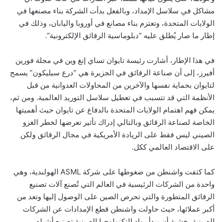
مشاكل في سلاسل الإمداد، وبالفعل بدأت الشركة بناء مصنعها في
الولايات المتحدة، وتعتزم بناء مصانع في أوروبا واليابان، وذلك في
إطار ما صار يُطلق عليه “دبلوماسية الرقائق الإلكترونية”
.
في هذا الإطار، أشارت رئيسة تايوان تساي إنغ وين في مجلة فورين
أفيرز، إلى أن صناعة الرقائق في الجزيرة هي “درع سيليكون” يسمح
لتايوان بحماية نفسها والآخرين من المحاولات العدوانية من قبل
الأنظمة التي قد تتسبب في تعطيل سلاسل التوريد العالمية. ومن ثم،
يمكن فهم اهتمام الولايات المتحدة بالدفاع عن تايوان حيث أهميتها
الخاصة لصناعة الرقائق وبالتالي إدراك تأثير تعرضها لخطر الغزو
الصيني ليس فقط على الريادة الأمريكية في مجال الرقائق ولكن
على الاقتصاد العالمي ككل
.
كما كثفت واشنطن من ضغوطها على شركة ASML الهولندية، وهي
واحدة من الشركات الرئيسية في العالم التي تُصنع آلات تصنيع
الرقائق المتطورة والتي تحرص الصين على الوصول إليها وتعد من
أكبر عملائها، حيث حاولت واشنطن قطع الإمدادات عن الشركات
الصينية، خشية أن يبدأ رواد التكنولوجيا الصينية تصنيع أشباه