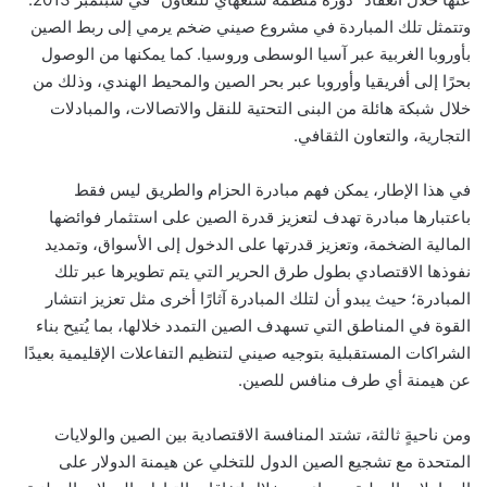
وتتمثل تلك المباردة في مشروع صيني ضخم يرمي إلى ربط الصين
بأوروبا الغربية عبر آسيا الوسطى وروسيا. كما يمكنها من الوصول
بحرًا إلى أفريقيا وأوروبا عبر بحر الصين والمحيط الهندي، وذلك من
خلال شبكة هائلة من البنى التحتية للنقل والاتصالات، والمبادلات
التجارية، والتعاون الثقافي.
في هذا الإطار، يمكن فهم مبادرة الحزام والطريق ليس فقط
باعتبارها مبادرة تهدف لتعزيز قدرة الصين على استثمار فوائضها
المالية الضخمة، وتعزيز قدرتها على الدخول إلى الأسواق، وتمديد
نفوذها الاقتصادي بطول طرق الحرير التي يتم تطويرها عبر تلك
المبادرة؛ حيث يبدو أن لتلك المبادرة آثارًا أخرى مثل تعزيز انتشار
القوة في المناطق التي تسهدف الصين التمدد خلالها، بما يُتيح بناء
الشراكات المستقبلية بتوجيه صيني لتنظيم التفاعلات الإقليمية بعيدًا
عن هيمنة أي طرف منافس للصين.
ومن ناحيةٍ ثالثة، تشتد المنافسة الاقتصادية بين الصين والولايات
المتحدة مع تشجيع الصين الدول للتخلي عن هيمنة الدولار على