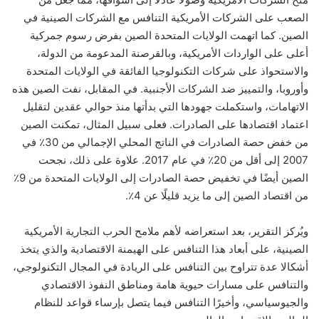
الصعب على الشركات الأمريكية التنافس مع الشركات الصينية في
الصين. كما اتهمت الولايات المتحدة الصين بفرض رسوم جمركية
أعلى على الواردات الأمريكية، وبالقرصنة المدعومة من الدولة،
والاستحواذ على شركات التكنولوجيا الفائقة في الولايات المتحدة
وأوروبا، والتمييز ضد الشركات الأجنبية. في المقابل، نفت الصين هذه
الاتهامات، واستكملت جهودها التي بدأتها منذ حوالي عقدين لتقليل
اعتماد اقتصادها على الصادرات. فعلى سبيل المثال، تمكنت الصين
من خفض حصة الصادرات في الناتج المحلي الإجمالي من 30٪ في
2007 إلى أقل من 20٪ في عام 2017. علاوة على ذلك، نجحت
الصين أيضًا في تخفيض حصة الصادرات إلى الولايات المتحدة من 9٪
من اقتصاد الصين إلى ما يزيد قليلًا عن 4٪
.
ويُركز التقرير، بعد استعراضه لأهم ملامح الحرب التجارية الأمريكية
الصينية، على أبعاد هذا التنافس على الهيمنة الاقتصادية والذي يتخذ
أشكالا عدة تتراوح بين التنافس على الريادة في المجال التكنولوجي،
والتنافس على مسارات حيوية هامة ومناطق النفوذ الاقتصادي
والجيوسياسي، وأخيرًا التنافس فيما يتصل بإرساء قواعد للنظام