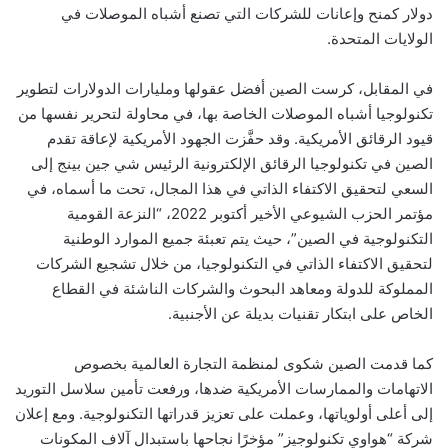
دولار كمنح وإعانات للشركات التي تصنع أشباه الموصلات في
الولايات المتحدة
.
في المقابل، كرست الصين أفضل عقولها ومليارات الدولارات لتطوير
تكنولوجيا أشباه الموصلات الخاصة بها، في محاولة لتحرير نفسها من
قيود الرقائق الأمريكية. وقد حفَّزت الجهود الأمريكية لإعاقة تقدم
الصين في تكنولوجيا الرقائق الإلكترونية الرئيس شي جين بينج إلى
السعي لتحقيق الاكتفاء الذاتي في هذا المجال، تحت ما أسماه، في
مؤتمر الحزب الشيوعي الأخير أكتوبر 2022، “النزعة القومية
التكنولوجية في الصين”، حيث يتم تعبئة جميع الموارد الوطنية
لتحقيق الاكتفاء الذاتي في التكنولوجيا، من خلال تشجيع الشركات
المملوكة للدولة ومعاهد البحوث والشركات الناشئة في القطاع
الخاص على ابتكار تقنيات بديلة عن الأجنبية
.
كما قدمت الصين شكوى لمنظمة التجارة العالمية بخصوص
الاتهامات والممارسات الأمريكية ضدها، ورفعت تأمين سلاسل التوريد
إلى أعلى أولوياتها، وعملت على تعزيز قدراتها التكنولوجية. ومع إعلان
شركة “هواوي تكنولوجيز” مؤخرًا نجاحها باستبدال آلاف المكونات