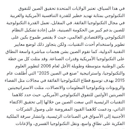
في هذا السياق، تعتبر الولايات المتحدة تحقيق الصين للتفوق
التكنولوجي بمثابة تهديد خطير للقدرة التنافسية الأمريكية والغربية
في مجال التكنولوجيا الفائقة. في المقابل، تعمل القدرة التكنولوجية
للصين بدعم كبير من الحكومة الصينية، على إعادة تشكيل النظام
التكنولوجي والاقتصادي العالمي، حيث لا يقتصر طموح بكين على
تطوير واستخدام أحدث التقنيات، ولكن يتجاوز ذلك لوضع معايير
التقنية الدولية
، كما تقوم الصين بشن هجمات مباشرة واسعة النطاق
على التكنولوجيا الأمريكية وقدرات الصناعة. وقد مثلت كل من خطة
بكين الوطنية متوسطة وطويلة الأجل لعام 2006 لتطوير العلوم
والتكنولوجيا، واستراتيجية “صنع في الصين 2025” التي أُطلقت عام
2015 بهدف توسيع قطاع التكنولوجيا الفائقة في مجالات مثل الفضاء
والروبوتات وتكنولوجيا المعلومات والاتصالات، مثلت الاستراتيجيتين
الضربتين الأولتين للتفوق التكنولوجي الأمريكي. حيث حدد كلاهما
التقنيات الرئيسية التي سعت الصين من خلالها إلى تحقيق الاكتفاء
الذاتي، ودعمت كلاهما القيود المفروضة على وصول الشركات
الأجنبية إلى الأسواق في الصناعات الرئيسية، وانتشار سرقة الملكية
الفكرية على نطاقٍ واسع، ونقل التكنولوجيا القسري، والإعانات