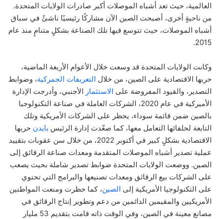
العالمية، حيث تعد أشباه الموصلات أكبر صادرات الولايات المتحدة.
من ناحيةٍ أخرى، أصبحت الصين الآن مشاركًا رئيسيًا ناشئً في سباق
أشباه الموصلات، حيث تتوسع فيها تلك الصناعة بشكلٍ متنامٍ منذ عام
.
2015
وكانت الولايات المتحدة قد وسعت خلال الأعوام الأربعة الماضية،
حربها الاقتصادية على الصين، من خلال
التعريفات الجمركية
، وضوابط
التصدير، والقيود المفروضة على
الاستثمار
الأجنبي، وأدرجت الإدارة
الأميركية في عام 2020، الشركات العاملة في صناعة التكنولوجيا
بالصين ضمن قائمة سوداء، يحظر على الشركات الأمريكية وتلك
التابعة لحلفائها التعامل معها، كما صعّدت إدارة الرئيس
بايدن
حربها
الاقتصادية بشكلٍ كبير في أكتوبر 2022، من خلال سن عقوبات بتقييد
عملية تصدير أشباه الموصلات المتقدمة ومعدات صناعة الرقائق إلى
الصين. ووضعت الولايات المتحدة ضوابط تصدير شاملة بحيث يصعب
على الشركات بيع الرقائق ومعدات تصنيعها والبرامج التي تحتوي
على التكنولوجيا الأمريكية إلى
الصين
، كما حظرت ومنعت المواطنين
الأمريكيين والمقيمين الدائمين من دعم وتطوير إنتاج الرقائق في
مصانع معينة في الصين، وفي الوقت ذاته قامت بتقديم 53 مليار