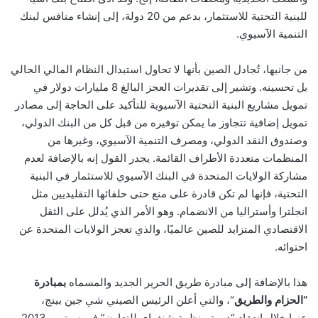
للبنية التحتية للاستثمار، بدعم من 20 دولة، إلى إنشاء منافس لبنك
التنمية الآسيوي
.
من جانبها، تُجادل الصين بأنها لا تحاول استبدال النظام المالي الحالي
بل تحسينه. وتشير إلى تقديرات العجز البالغ 8 مليارات دولار في
تمويل مشاريع البنية التحتية الآسيوية للتأكيد على الحاجة إلى مصادر
تمويل إضافية تتجاوز ما يمكن توفيره من قبل كل من البنك الدولي،
وصندوق النقد الدولي، ومصرف التنمية الآسيوي، وغيرها من
المنظمات متعددة الأطراف القائمة. يجدر القول إنه بالإضافة لعدم
مشاركة الولايات المتحدة في البنك الآسيوي للاستثمار في البنية
التحتية، فإنها لم تكن قادرة على منع حتى حلفائها التقليديين مثل
انجلترا وأستراليا من الانضمام. وهو الأمر الذي يُدلل على الثقل
الاقتصادي المتزايد للصين عالميًا، والذي تعجز الولايات المتحدة عن
احتوائه.
هذا بالإضافة إلى مبادرة طريق الحرير الجديد والمسماه
بمبادرة
“الحزام والطريق
“، والتي أعلن الرئيس الصيني شي جين بينج،
عنها خلال انعقاد “دورة منظمة شنغهاي للتعاون” في سبتمبر 2013.