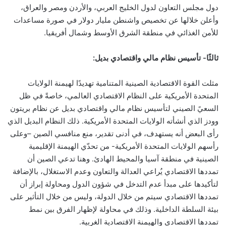
دول مجلس التعاون لدول الخليج العربي، والأردن ومصر والعراق،
وأعلن خلالها عن تخصيص واشنطن مليار دولار في صورة مساعدات
للأمن الغذائي في منطقة الشرق الأوسط وشمال أفريقيا
.
ثالثًا- تأسيس نظام مالي واقتصادي بديل:
مثلت القوة الاقتصادية الصينية المتنامية تهديدًا لهيمنة الولايات
المتحدة الأمريكية على النظام الاقتصادي العالمي
، خاصةً في ظل
السعيً الصيني لتأسيس نظام مالي واقتصادي بديل عن نظام بريتون
وودز الذي أنشأته الولايات المتحدة الأمريكية
. ذلك النظام البديل الذي
رأى البعض أنه يستهدف، في أدنى تقدير، منع منافسي الصين –وعلى
رأسهم الولايات المتحدة الأمريكية- من تحدّي الهيمنة الإقليمية
الصينية في منطقة آسيا والمحيط الهادئ
. وهنا تدعي الصين أن
تمددها الاقتصادي يُراعي العدالة والتعاون وعدم الاستغلال، بالإضافة
لتأكيدها على مبدأ عدم التدخل في شؤون الدول ومحاولة إبراز أن
تمددها الاقتصادي سيتم من خلال الدولة، وليس من خلال التأثير على
بيئة السلطة الداخلية. وذلك في محاولة لإظهار الفرق بين نمط
تمددها الاقتصادي والهيمنة الاقتصادية الغربية
.