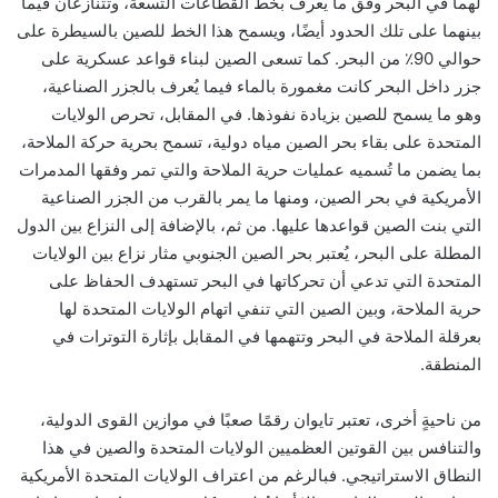
لهما في البحر وفق ما يُعرف بخط القطاعات التسعة، وتتنازعان فيما
بينهما على تلك الحدود أيضًا، ويسمح هذا الخط للصين بالسيطرة على
حوالي 90٪ من البحر. كما تسعى الصين لبناء قواعد عسكرية على
جزر داخل البحر كانت مغمورة بالماء فيما يُعرف بالجزر الصناعية،
وهو ما يسمح للصين بزيادة نفوذها. في المقابل، تحرص الولايات
المتحدة على بقاء بحر الصين مياه دولية، تسمح بحرية حركة الملاحة،
بما يضمن ما تُسميه عمليات حرية الملاحة والتي تمر وفقها المدمرات
الأمريكية في بحر الصين، ومنها ما يمر بالقرب من الجزر الصناعية
التي بنت الصين قواعدها عليها. من ثم، بالإضافة إلى النزاع بين الدول
المطلة على البحر، يُعتبر بحر الصين الجنوبي مثار نزاع بين الولايات
المتحدة التي تدعي أن تحركاتها في البحر تستهدف الحفاظ على
حرية الملاحة، وبين الصين التي تنفي اتهام الولايات المتحدة لها
بعرقلة الملاحة في البحر وتتهمها في المقابل بإثارة التوترات في
المنطقة
.
من ناحيةٍ أخرى، تعتبر تايوان رقمًا صعبًا في موازين القوى الدولية،
والتنافس بين القوتين العظميين الولايات المتحدة والصين في هذا
النطاق الاستراتيجي. فبالرغم من اعتراف الولايات المتحدة الأمريكية